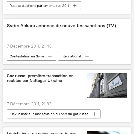
Russie: élections parlementaires 2011
Actualités
Société
Russie: manifestations contre les résultats des législatives (2011)
Syrie: Ankara annonce de nouvelles sanctions (TV)
7 Décembre 2011, 21:43
Contestation en Syrie
International
Actualités
Gaz russe: première transaction en
roubles par Naftogaz Ukraine
7 Décembre 2011, 21:32
Kiev insiste sur une révision du prix du gaz russe
économie
Actualités
Législatives: un nouveau scrutin pas