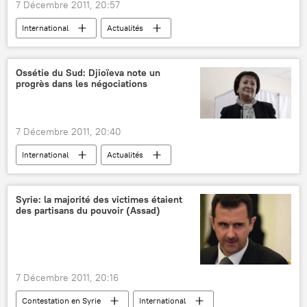
7 Décembre 2011, 20:57
International
Actualités
Bouclier antimissile américain en Europe
Ossétie du Sud: Djioïeva note un
progrès dans les négociations
7 Décembre 2011, 20:40
International
Actualités
Présidentielle en Ossétie du Sud (2011)
Syrie: la majorité des victimes étaient
des partisans du pouvoir (Assad)
7 Décembre 2011, 20:16
Contestation en Syrie
International