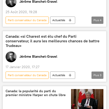
Jérôme Blanchet-Gravel
25 Août 2020, 19:28
Parti conservateur du Сanada
Actualités
Plus
4
Analyse
Opinion
International
Canada
Canada: «si Charest est élu chef du Parti
conservateur, il aura les meilleures chances de battre
Trudeau»
Jérôme Blanchet-Gravel
17 Janvier 2020, 17:27
Parti conservateur du Сanada
Actualités
Plus
3
International
Canada
premier ministre
Canada: la popularité du parti du
premier ministre Harper en chute libre