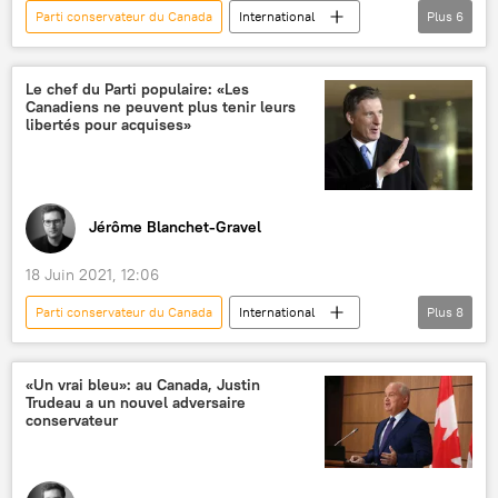
Parti conservateur du Сanada
International
Plus
6
Actualités
Québec
Covid-19
députés
Coalition Avenir Québec (CAQ)
Le chef du Parti populaire: «Les
Canadiens ne peuvent plus tenir leurs
Canada
libertés pour acquises»
Jérôme Blanchet-Gravel
18 Juin 2021, 12:06
Parti conservateur du Сanada
International
Plus
8
Actualités
Canada
Gendarmerie royale du Canada (GRC)
«Un vrai bleu»: au Canada, Justin
Trudeau a un nouvel adversaire
François Legault
Maxime Bernier
conservateur
Parti populaire du Canada (PPC)
Covid-19
Tucker Carlson