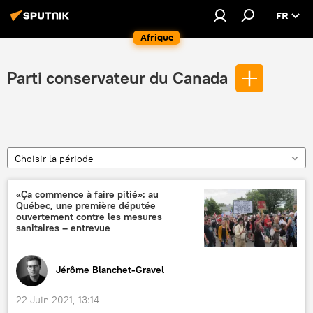
FR
Afrique
Parti conservateur du Сanada
Choisir la période
«Ça commence à faire pitié»: au
Québec, une première députée
ouvertement contre les mesures
sanitaires – entrevue
Jérôme Blanchet-Gravel
22 Juin 2021, 13:14