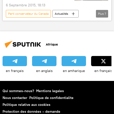
6 Septembre 2015, 18:13
Parti conservateur du Сanada
Actualités
Plus
7
International
Canada
Stephen Harper
Nouveau Parti démocratique (NPD) canadien
Afrique
Parti libéral du Canada (PLC)
sondage
élections
en français
en anglais
en amharique
en français
Qui sommes-nous?
Mentions legales
Nous contacter
Politique de confidentialite
Politique relative aux cookies
Protection des données – demande