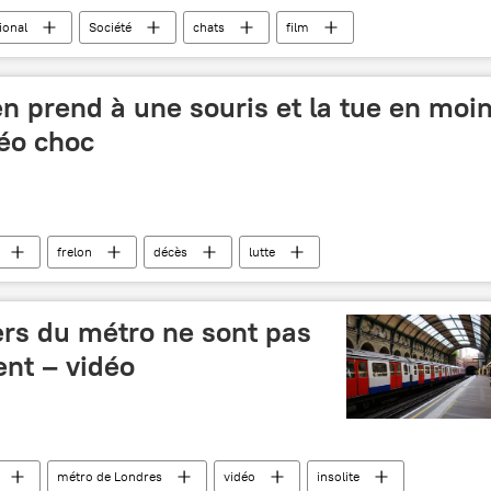
ional
Société
chats
film
en prend à une souris et la tue en moi
déo choc
frelon
décès
lutte
rs du métro ne sont pas
ent – vidéo
métro de Londres
vidéo
insolite