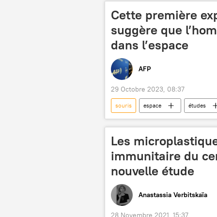
Cette première ex
suggère que l’hom
dans l’espace
AFP
29 Octobre 2023, 08:37
souris
espace
études
Les microplastique
immunitaire du cer
nouvelle étude
Anastassia Verbitskaïa
28 Novembre 2021, 15:37