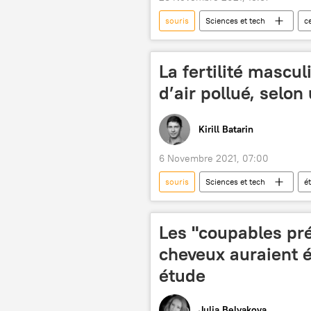
souris
Sciences et tech
c
La fertilité mascul
d’air pollué, selon
Kirill Batarin
6 Novembre 2021, 07:00
souris
Sciences et tech
é
Les "coupables pr
cheveux auraient é
étude
Julia Belyakova