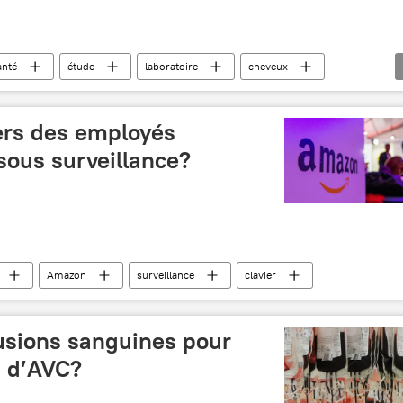
anté
étude
laboratoire
cheveux
iers des employés
sous surveillance?
Amazon
surveillance
clavier
fusions sanguines pour
s d’AVC?