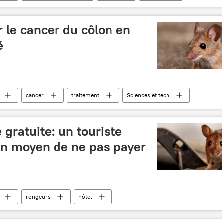
 le cancer du côlon en
é
cancer
traitement
Sciences et tech
 gratuite: un touriste
un moyen de ne pas payer
rongeurs
hôtel