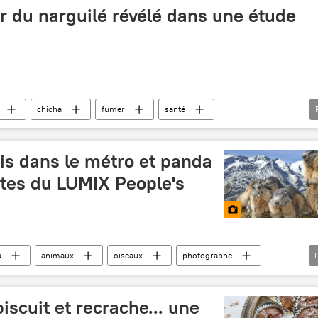
 du narguilé révélé dans une étude
chicha
fumer
santé
et tech
is dans le métro et panda
istes du LUMIX People's
a
animaux
oiseaux
photographe
hippopotame
baleines
marmotte
ts
pumas
manchots
léopard
iscuit et recrache... une