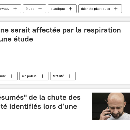
erveau
étude
plastique
déchets plastiques
ine serait affectée par la respiration
 une étude
tude
air pollué
fertilité
ésumés" de la chute des
té identifiés lors d’une