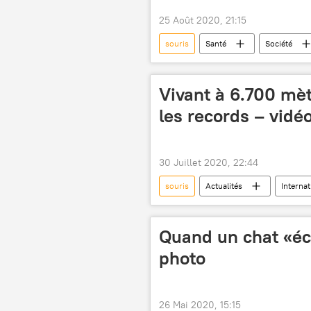
25 Août 2020, 21:15
souris
Santé
Société
transfusion sanguine
cervea
Vivant à 6.700 mèt
les records – vidé
30 Juillet 2020, 22:44
souris
Actualités
Internat
Sciences et tech
Quand un chat «éc
photo
26 Mai 2020, 15:15