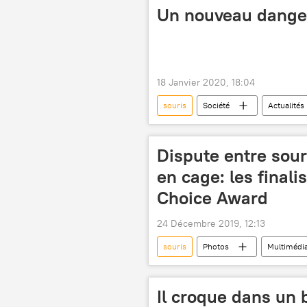
Un nouveau danger
18 Janvier 2020, 18:04
souris
Société
Actualités
Université du Texas
Sciences 
Dispute entre sour
en cage: les final
Choice Award
24 Décembre 2019, 12:13
souris
Photos
Multimédi
photographie
concours
flamant
pandas
cha
Il croque dans un b