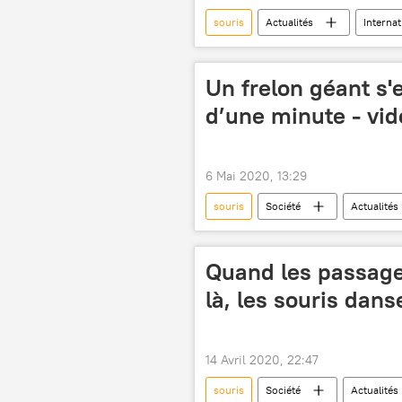
souris
Actualités
Internat
Un frelon géant s'
d’une minute - vi
6 Mai 2020, 13:29
souris
Société
Actualités
Quand les passage
là, les souris dans
14 Avril 2020, 22:47
souris
Société
Actualités