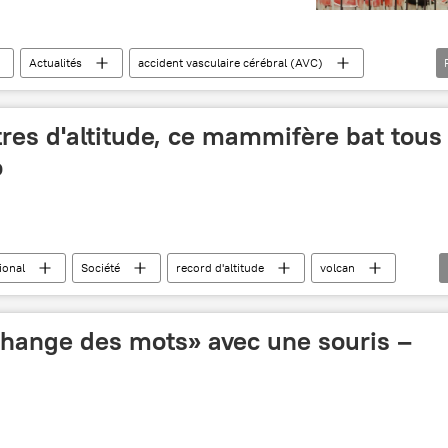
Actualités
accident vasculaire cérébral (AVC)
u
res d'altitude, ce mammifère bat tous
o
ional
Société
record d'altitude
volcan
hange des mots» avec une souris –