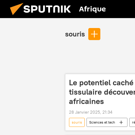
Afrique
souris
Le potentiel caché
tissulaire découver
africaines
28 Janvier 2025, 21:34
souris
Sciences et tech
r