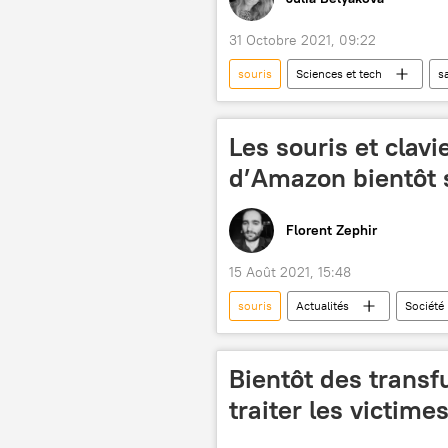
31 Octobre 2021, 09:22
souris
Sciences et tech
s
Covid-19
Les souris et clav
d’Amazon bientôt 
Florent Zephir
15 Août 2021, 15:48
souris
Actualités
Société
Bientôt des trans
traiter les victime