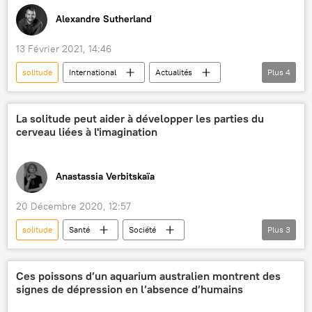
Alexandre Sutherland
13 Février 2021, 14:46
solitude
International
Actualités
Plus
4
Covid-19
Japon
ministre
Yoshihide Suga
La solitude peut aider à développer les parties du
cerveau liées à l'imagination
Anastassia Verbitskaïa
20 Décembre 2020, 12:57
solitude
Santé
Société
Plus
3
Actualités
isolement
cerveau
Sciences et tech
Ces poissons d’un aquarium australien montrent des
signes de dépression en l’absence d’humains