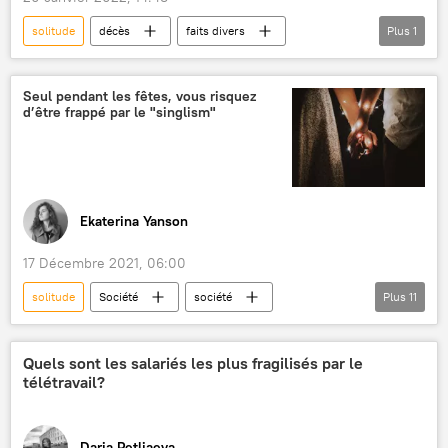
solitude
décès
faits divers
Plus
1
Covid-19
Seul pendant les fêtes, vous risquez
d’être frappé par le "singlism"
Ekaterina Yanson
17 Décembre 2021, 06:00
solitude
Société
société
Plus
11
États-Unis
sociologie
famille
bonheur
droits de l’homme
étude
Quels sont les salariés les plus fragilisés par le
télétravail?
discrimination
stigmatisation
stéréotypes
célibataire
Daria Petliaeva
International