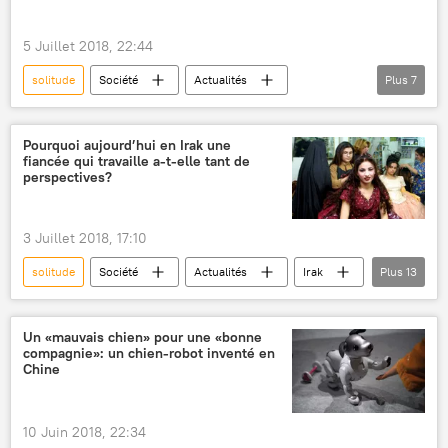
accident vasculaire cérébral (AVC)
Sciences et tech
5 Juillet 2018, 22:44
solitude
Société
Actualités
Plus
7
Royaume-Uni
chercheurs
étude
obésité
gènes
ADN
Pourquoi aujourd’hui en Irak une
fiancée qui travaille a-t-elle tant de
Sciences et tech
perspectives?
3 Juillet 2018, 17:10
solitude
Société
Actualités
Irak
Plus
13
Maysan
Fatimah Kathem
Bramah Feisal
Jamilah Abdallah Hasan
Un «mauvais chien» pour une «bonne
compagnie»: un chien-robot inventé en
Sputnik
Al-Araby al-Jadid
mariage
Chine
traditions
travail
emploi
poste
municipalité
fiancé
10 Juin 2018, 22:34