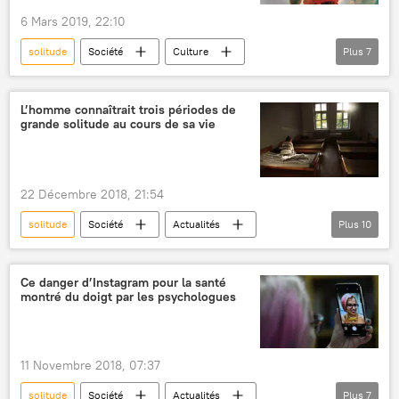
6 Mars 2019, 22:10
solitude
Société
Culture
Plus
7
Actualités
Keith Flint
The Prodigy
drogue
musiciens
causes
L’homme connaîtrait trois périodes de
grande solitude au cours de sa vie
groupe musical
22 Décembre 2018, 21:54
solitude
Société
Actualités
Plus
10
International
Californie
San Diego
États-Unis
étude
amis
Ce danger d’Instagram pour la santé
montré du doigt par les psychologues
famille
perte
santé
Sciences et tech
11 Novembre 2018, 07:37
solitude
Société
Actualités
Plus
7