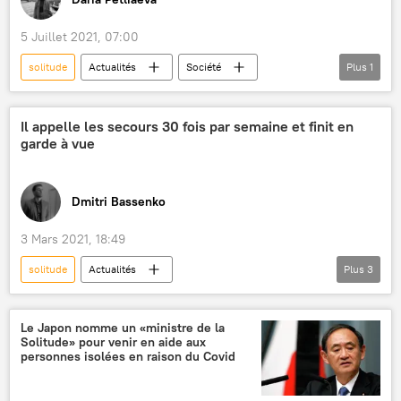
5 Juillet 2021, 07:00
solitude
Actualités
Société
Plus
1
télétravail
Il appelle les secours 30 fois par semaine et finit en
garde à vue
Dmitri Bassenko
3 Mars 2021, 18:49
solitude
Actualités
Plus
3
Service d'aide médicale urgente (SAMU)
France
faits divers
Le Japon nomme un «ministre de la
Solitude» pour venir en aide aux
personnes isolées en raison du Covid