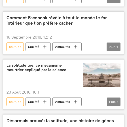
États-Unis
Instagram
Facebook
Snapchat
réseaux sociaux
Comment Facebook révèle à tout le monde le for
intérieur que l’on préfère cacher
dépression
psychologie
16 Septembre 2018, 12:12
solitude
Société
Actualités
Plus
4
Facebook
société
réseaux sociaux
dépression
La solitude tue: ce mécanisme
meurtrier expliqué par la science
23 Août 2018, 10:11
solitude
Société
Actualités
Plus
7
cancer
santé
chercheurs
étude
stress
maladies
Désormais prouvé: la solitude, une histoire de gènes