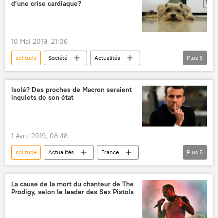
d’une crise cardiaque?
pauvreté
précarité
chômage
emploi
SDF
France
Podcasts
10 Mai 2019, 21:06
solitude
Société
Actualités
Plus
5
chiens
santé
animaux
crise cardiaque
vieillesse
Isolé? Des proches de Macron seraient
inquiets de son état
Sciences et tech
1 Avril 2019, 08:48
solitude
Actualités
France
Plus
5
Emmanuel Macron
Marlène Schiappa
Le Parisien
BFMTV
remaniement
La cause de la mort du chanteur de The
Prodigy, selon le leader des Sex Pistols