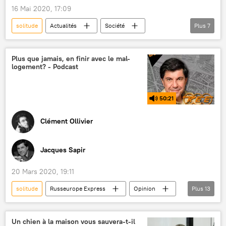
16 Mai 2020, 17:09
solitude
Actualités
Société
Plus
7
poisson
dépression
confinement
aquarium
Australie
étude
Plus que jamais, en finir avec le mal-
logement? - Podcast
Sciences et tech
50:21
Clément Ollivier
Jacques Sapir
20 Mars 2020, 19:11
solitude
Russeurope Express
Opinion
Plus
13
Actualités
économie
Société
Vidéos
Multimédia
logement
Un chien à la maison vous sauvera-t-il