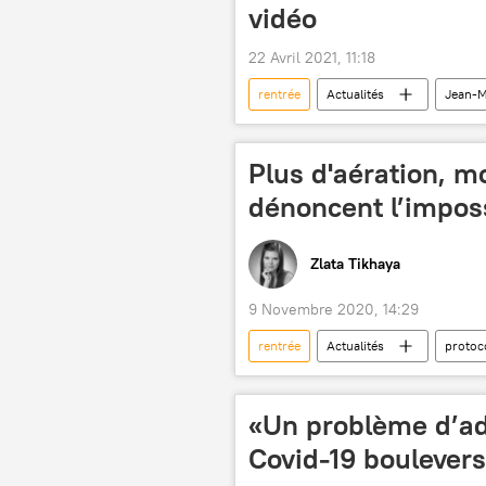
vidéo
22 Avril 2021, 11:18
rentrée
Actualités
Jean-M
Plus d'aération, m
dénoncent l’imposs
Zlata Tikhaya
9 Novembre 2020, 14:29
rentrée
Actualités
protoc
conditions
professeur
«Un problème d’adu
Covid-19 boulevers