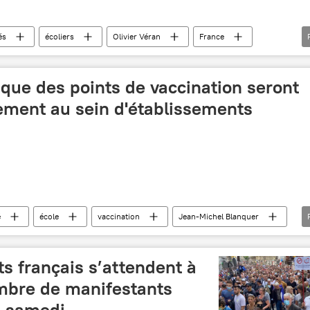
és
écoliers
Olivier Véran
France
que des points de vaccination seront
ement au sein d'établissements
é
école
vaccination
Jean-Michel Blanquer
on contre le Covid-19 en France
s français s’attendent à
mbre de manifestants
e samedi