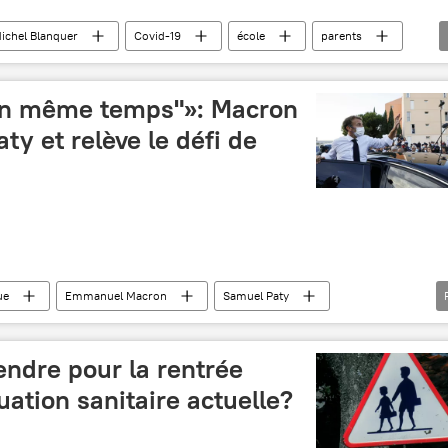
ichel Blanquer
Covid-19
école
parents
"en même temps"»: Macron
ty et relève le défi de
ue
Emmanuel Macron
Samuel Paty
hommage
France
tendre pour la rentrée
tuation sanitaire actuelle?