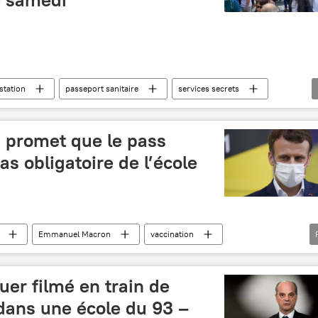
station
passeport sanitaire
services secrets
promet que le pass
as obligatoire de l’école
Emmanuel Macron
vaccination
nts
er filmé en train de
 dans une école du 93 –