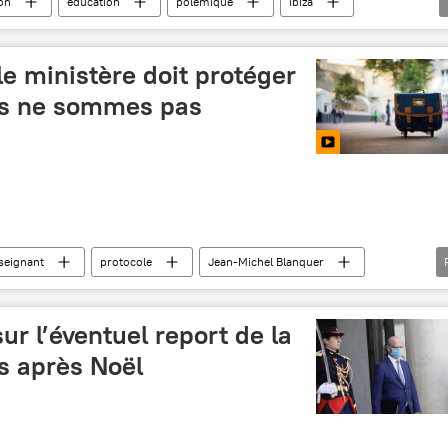
on
éducation
polémique
Ibiza
le ministère doit protéger
us ne sommes pas
seignant
protocole
Jean-Michel Blanquer
taux d'incidence
gestes barrière
France
ur l’éventuel report de la
s après Noël