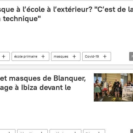
ue à l’école à l’extérieur? "C’est de l
a technique"
école primaire
masques
Covid-19
crise sanitaire
Jean-Michel Blanquer
Olivier Véran
Alain Fischer
apprentissage
 et masques de Blanquer,
is
age à Ibiza devant le