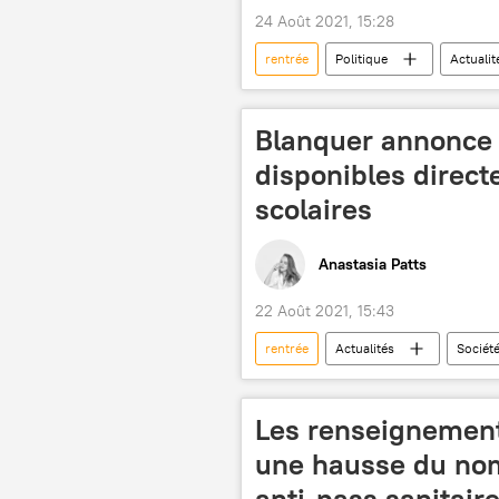
24 Août 2021, 15:28
rentrée
Politique
Actualit
enseignant
syndicats
Blanquer annonce 
disponibles direct
scolaires
Anastasia Patts
22 Août 2021, 15:43
rentrée
Actualités
Sociét
élèves
Campagne de vaccinati
Les renseignement
une hausse du no
anti-pass sanitair