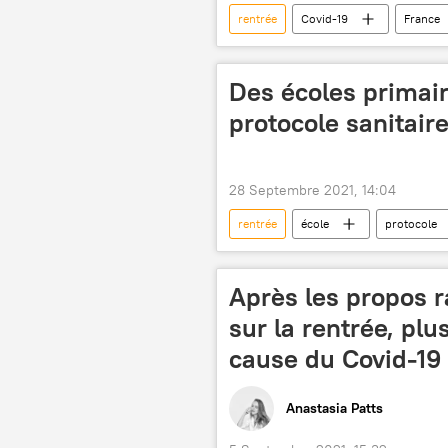
rentrée
Covid-19
France
Jean-Michel Blanquer
report
Des écoles primair
protocole sanitair
28 Septembre 2021, 14:04
rentrée
école
protocole
Après les propos 
sur la rentrée, pl
cause du Covid-19
Anastasia Patts