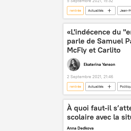
5 Septembre 2021, 15:32
rentrée
Actualités
Jean-M
France
«L'indécence du 
parle de Samuel Pa
McFly et Carlito
Ekaterina Yanson
2 Septembre 2021, 21:46
rentrée
Actualités
Politiq
vaccination
enseignant
À quoi faut-il s’at
scolaire avec la si
Anna Dedkova