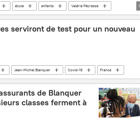
école
enfants
Valérie Pécresse
coronavirus SARS-CoV-2
es serviront de test pour un nouveau
e
Jean-Michel Blanquer
Covid-19
France
rassurants de Blanquer
usieurs classes ferment à