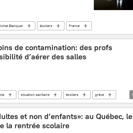
ichel Blanquer
écoliers
France
oins de contamination: des profs
ibilité d’aérer des salles
ole
situation sanitaire
écoliers
grève
France
ltes et non d’enfants»: au Québec, le
e la rentrée scolaire