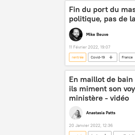
Fin du port du masq
politique, pas de l
Mike Beuve
11 Février 2022, 19:07
rentrée
Covid-19
France
protocole
situation sanitaire
vacances
cinquième vague
En maillot de bain
enfants
gouvernement frança
ils miment son voy
ministère - vidéo
Anastasia Patts
20 Janvier 2022, 12:36