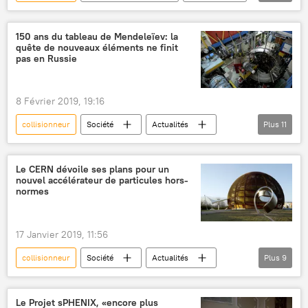
physique
Grand collisionneur de hadrons (LHC)
150 ans du tableau de Mendeleïev: la
quête de nouveaux éléments ne finit
matière noire
Sciences et tech
pas en Russie
8 Février 2019, 19:16
collisionneur
Société
Actualités
Plus
11
Russie
Doubna
Dmitri Mendeleïev
Andreï Popeko
Le CERN dévoile ses plans pour un
nouvel accélérateur de particules hors-
Laboratoire des réactions nucléaires Fliorov
normes
uranium
particules
Tableau périodique des éléments
recherches
17 Janvier 2019, 11:56
calcium
Sciences et tech
collisionneur
Société
Actualités
Plus
9
France
Suisse
Univers
Frédérick Bordry
Le Projet sPHENIX, «encore plus