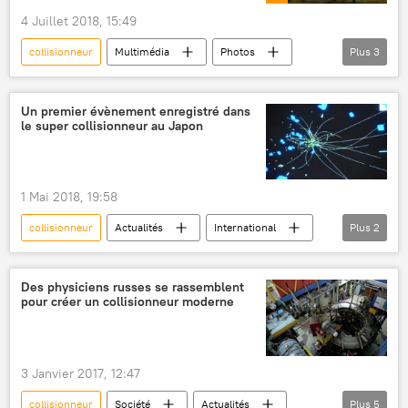
4 Juillet 2018, 15:49
collisionneur
Multimédia
Photos
Plus
3
Russie
Doubna
chercheurs
Un premier évènement enregistré dans
le super collisionneur au Japon
1 Mai 2018, 19:58
collisionneur
Actualités
International
Plus
2
Japon
SuperKEKB
Des physiciens russes se rassemblent
pour créer un collisionneur moderne
3 Janvier 2017, 12:47
collisionneur
Société
Actualités
Plus
5