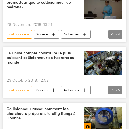
prometteur que le collisionneur de
Organisation européenne pour la recherche nucléaire (CERN)
hadrons»
Grand collisionneur de hadrons (LHC)
particules
physique
28 Novembre 2018, 13:21
Sciences et tech
collisionneur
Société
Actualités
Plus
4
Russie
Université nationale de recherche nucléaire (MEPhI)
La Chine compte construire le plus
puissant collisionneur de hadrons au
projet
Sciences et tech
monde
23 Octobre 2018, 12:58
collisionneur
Société
Actualités
Plus
5
International
Chine
Suisse
chercheurs
Sciences et tech
Collisionneur russe: comment les
chercheurs préparent le «Big Bang» à
Doubna