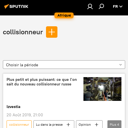
FR
Afrique
collisionneur
Choisir la période
Plus petit et plus puissant: ce que l’on
sait du nouveau collisionneur russe
Izvestia
20 Août 2019, 21:00
collisionneur
Lu dans la presse
Opinion
Plus
4