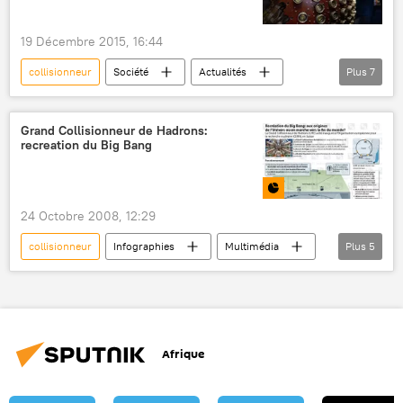
Grand collisionneur de hadrons (LHC)
Futur collisionneur circulaire (FCC)
19 Décembre 2015, 16:44
Sciences et tech
collisionneur
Société
Actualités
Plus
7
Russie
Sibérie
Novossibirsk
Institut de physique nucléaire de Novossibirsk
Grand Collisionneur de Hadrons:
recreation du Big Bang
physique
collision
Sciences et tech
24 Octobre 2008, 12:29
collisionneur
Infographies
Multimédia
Plus
5
Suisse
Genève
Organisation européenne pour la recherche nucléaire (CERN)
Grand collisionneur de hadrons (LHC)
Afrique
Sciences et tech