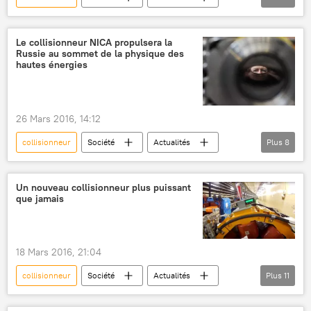
Russie
particules
physique
Technologies Made in Russia
Sciences et tech
Le collisionneur NICA propulsera la
Russie au sommet de la physique des
hautes énergies
26 Mars 2016, 14:12
collisionneur
Société
Actualités
Plus
8
Russie
Doubna
Vladimir Keklidze
Institut de recherches nucléaires de Doubna
Un nouveau collisionneur plus puissant
que jamais
Collisionneur NICA
Nuclotron
physique
Sciences et tech
18 Mars 2016, 21:04
collisionneur
Société
Actualités
Plus
11
International
Russie
Japon