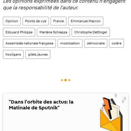
Les opinions exprimées dans ce contenu n'engagent
que la responsabilité de l'auteur.
Opinion
Points de vue
France
Emmanuel Macron
Edouard Philippe
Marlène Schiappa
Christophe Dettinger
Assemblée nationale française
mobilisation
démocratie
colère
hooligans
gilets jaunes
"Dans l'orbite des actus: la
Matinale de Sputnik"