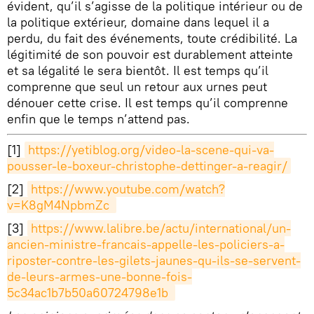
évident, qu’il s’agisse de la politique intérieur ou de
la politique extérieur, domaine dans lequel il a
perdu, du fait des événements, toute crédibilité. La
légitimité de son pouvoir est durablement atteinte
et sa légalité le sera bientôt. Il est temps qu’il
comprenne que seul un retour aux urnes peut
dénouer cette crise. Il est temps qu’il comprenne
enfin que le temps n’attend pas.
[1]
https://yetiblog.org/video-la-scene-qui-va-
pousser-le-boxeur-christophe-dettinger-a-reagir/
[2]
https://www.youtube.com/watch?
v=K8gM4NpbmZc 
[3]
https://www.lalibre.be/actu/international/un-
ancien-ministre-francais-appelle-les-policiers-a-
riposter-contre-les-gilets-jaunes-qu-ils-se-servent-
de-leurs-armes-une-bonne-fois-
5c34ac1b7b50a60724798e1b 