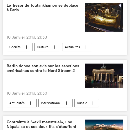
viseur d'étoiles
Sciences et tech
Le Trésor de Toutankhamon se déplace
à Paris
10 Janvier 2019, 21:53
Société
Culture
Actualités
France
Paris
Egypte
Toutânkhamon
musée
exposition
Berlin donne son avis sur les sanctions
américaines contre le Nord Stream 2
10 Janvier 2019, 21:50
Actualités
International
Russie
États-Unis
Allemagne
Heiko Maas
Mike Pompeo
gazoduc
Contrainte à l'«exil menstruel», une
Népalaise et ses deux fils s’étouffent
sanctions antirusses