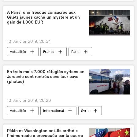
France
Piotr Pavlenski
Banque de France
À Paris, une fresque consacrée aux
Gilets jaunes cache un mystère et un
gain de 1.000 EUR
10 Janvier 2019, 20:34
Actualités
France
Paris
Eugène Delacroix
mur
mystère
fresques
interprétation
tableau
En trois mois 7.000 réfugiés syriens en
Jordanie sont rentrés dans leur pays
Mouvement des Gilets jaunes en France et en Belgique
(photos)
10 Janvier 2019, 20:20
Actualités
International
Syrie
Deraa
Jordanie
Mazen Gandur
Bachar el-Assad
Sputnik
réfugiés
Pékin et Washington ont-ils arrêté «
l’hémorragie » provoquée par la guerre