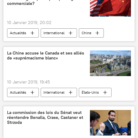
camps
tentes
conscription militaire
commerciale?
armée
amnistie
10 Janvier 2019, 20:02
Actualités
International
Chine
Pékin
États-Unis
Bai Ming
Alexandre Lomanov
Sputnik
La Chine accuse le Canada et ses alliés
de «suprémacisme blanc»
ministère chinois du Commerce
Institut russe de l'Extrême-Orient
Académie des sciences de Russie
10 Janvier 2019, 19:45
négociations
guerre commerciale
Actualités
International
États-Unis
compromis
résultats
Chine
Canada
Ottawa
Meng Wanzhou
accusations
La commission des lois du Sénat veut
réentendre Benalla, Crase, Castaner et
suprémacisme blanc
Strzoda