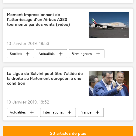
avion
vol
compagnie aérienne
Moment impressionnant de
l’atterrissage d’un Airbus A380
tourmenté par des vents (vidéo)
10 Janvier 2019, 18:53
Société
Actualités
Birmingham
Airbus A380
aéroport
atterrissage
vidéo
pilote
vent
La Ligue de Salvini peut être l’alliée de
la droite au Parlement européen à une
condition
10 Janvier 2019, 18:52
Actualités
International
France
Italie
Europe
Matteo Salvini
Marine Le Pen
Manfred Weber
20 articles de plus