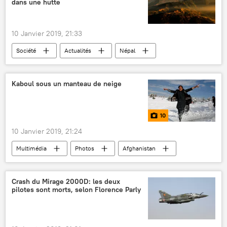
dans une hutte
Les États-Unis vs le projet de gazoduc Nord Stream 2 (2018)
10 Janvier 2019, 21:33
Société
Actualités
Népal
femmes
enfants
feu
fumée
morts
Kaboul sous un manteau de neige
10
10 Janvier 2019, 21:24
Multimédia
Photos
Afghanistan
Kaboul
hiver
neige
temps
Crash du Mirage 2000D: les deux
pilotes sont morts, selon Florence Parly