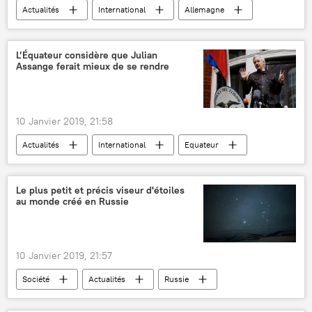
Actualités
International
Allemagne
Pierluigi Paganini
Alternative pour l'Allemagne (AfD)
hackers
L’Équateur considère que Julian
Assange ferait mieux de se rendre
cyberattaque
cybersécurité
investissements
menaces
10 Janvier 2019, 21:58
Actualités
International
Equateur
Julian Assange
Jose Valencia
ambassade
Le plus petit et précis viseur d'étoiles
au monde créé en Russie
Julian Assange réfugié à l'ambassade de l'Equateur à Londres, 2012-2019
10 Janvier 2019, 21:57
Société
Actualités
Russie
Systèmes spatiaux russes (RKS)