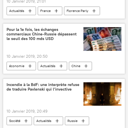
10 Janvier 2019, 21:01
Actualités
France
Florence Parly
Mirage 2000
Pour la 1e fois, les échanges
commerciaux Chine-Russie dépassent
le seuil des 100 mds USD
10 Janvier 2019, 20:50
économie
Actualités
Chine
Russie
Gao Feng
échanges commerciaux
douane
Incendie à la BdF: une interprète refuse
de traduire Pavlenski qui l’invective
importations
exportations
partenariat
10 Janvier 2019, 20:49
Société
Actualités
Russie