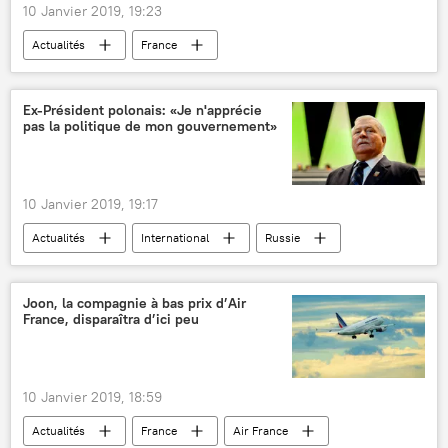
10 Janvier 2019, 19:23
Actualités
France
Emmanuel Macron
Christophe Castaner
Alexandre Benalla
Affaire Benalla
Ex-Président polonais: «Je n'apprécie
pas la politique de mon gouvernement»
10 Janvier 2019, 19:17
Actualités
International
Russie
Ukraine
Pologne
Europe
Vladimir Poutine
Donald Tusk
Joon, la compagnie à bas prix d’Air
France, disparaîtra d’ici peu
Stepan Bandera
Lech Walesa
Union européenne (UE)
OTAN
Sputnik
entretien
10 Janvier 2019, 18:59
Actualités
France
Air France