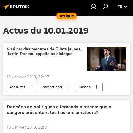
FR
Afrique
Actus du 10.01.2019
Visé par des menaces de Gilets jaunes,
Justin Trudeau appelle au dialogue
10 Janvier 2019, 22:07
Actualités
International
Canada
Justin Trudeau
menaces
gilets jaunes
Données de politiques allemands piratées: quels
dangers présentent les hackers amateurs?
10 Janvier 2019, 22:01