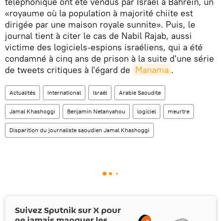
téléphonique ont été vendus par Israël à Bahreïn, un
«royaume où la population à majorité chiite est
dirigée par une maison royale sunnite». Puis, le
journal tient à citer le cas de Nabil Rajab, aussi
victime des logiciels-espions israéliens, qui a été
condamné à cinq ans de prison à la suite d'une série
de tweets critiques à l'égard de
Manama
.
Actualités
International
Israël
Arabie Saoudite
Jamal Khashoggi
Benjamin Netanyahou
logiciel
meurtre
Disparition du journaliste saoudien Jamal Khashoggi
Suivez Sputnik sur
X
pour
ne jamais manquer les