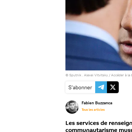
© Sputnik . Alexei Vitvitsky
/
Accéder à la
S'abonner
Fabien Buzzanca
Tous les articles
Les services de renseig
communautarisme musulm