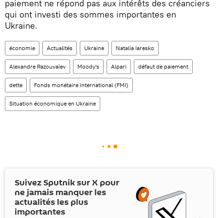
paiement ne répond pas aux intérêts des créanciers
qui ont investi des sommes importantes en
Ukraine.
économie
Actualités
Ukraine
Natalia Iaresko
Alexandre Razouvaïev
Moody's
Alpari
défaut de paiement
dette
Fonds monétaire international (FMI)
Situation économique en Ukraine
Suivez Sputnik sur
X
pour
ne jamais manquer les
actualités les plus
importantes