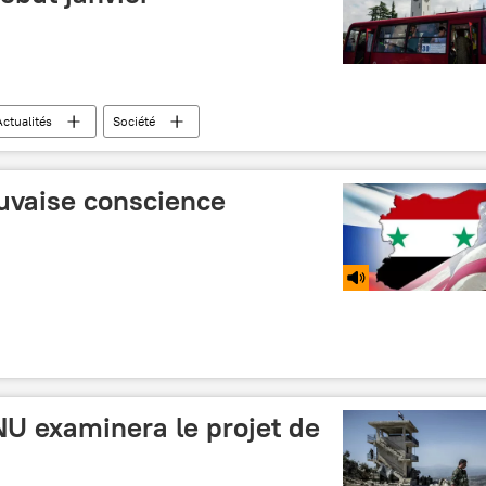
Actualités
Société
uvaise conscience
ONU examinera le projet de
s