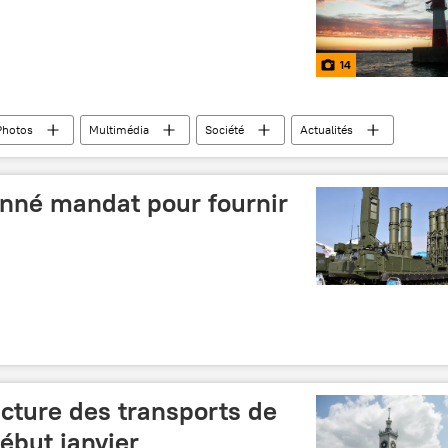
14
Photos
Multimédia
Société
Actualités
onné mandat pour fournir
ructure des transports de
début janvier