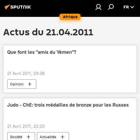
FR
Afrique
Actus du 21.04.2011
Que font les "amis du Yémen"?
21 Avril 2011, 23:38
Opinion
Manifestations anti-gouvernementales au Yémen (2011)
Judo - ChE: trois médailles de bronze pour les Russes
21 Avril 2011, 22:20
Société
Actualités