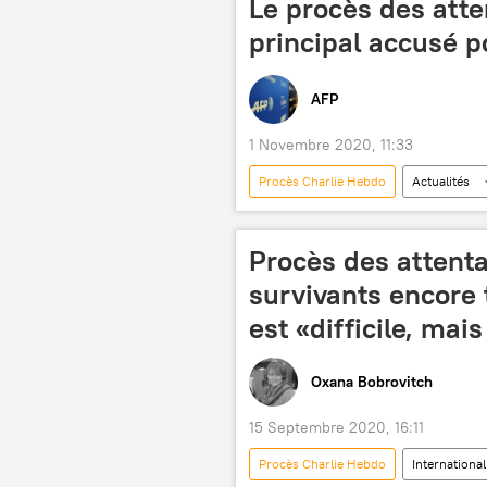
Le procès des atte
principal accusé p
AFP
1 Novembre 2020, 11:33
Procès Charlie Hebdo
Actualités
France
Procès des attenta
survivants encore
est «difficile, mai
Oxana Bobrovitch
15 Septembre 2020, 16:11
Procès Charlie Hebdo
International