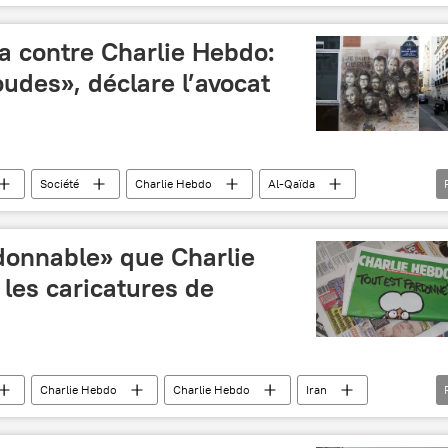
a contre Charlie Hebdo:
oudes», déclare l’avocat
Société
Charlie Hebdo
Al-Qaïda
ce
donnable» que Charlie
 les caricatures de
Charlie Hebdo
Charlie Hebdo
Iran
France