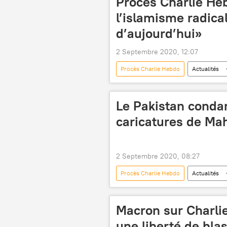
Procès Charlie Heb
l’islamisme radica
d’aujourd’hui»
2 Septembre 2020, 12:07
Procès Charlie Hebdo
Actualités
islamisme
islamistes
Le Pakistan conda
caricatures de Ma
2 Septembre 2020, 08:27
Procès Charlie Hebdo
Actualités
Charlie Hebdo
Prophète Ma
Macron sur Charlie
une liberté de bl