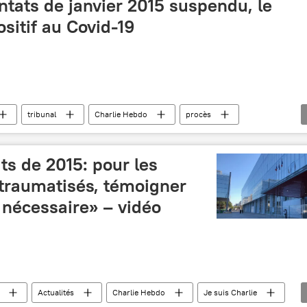
ntats de janvier 2015 suspendu, le
ositif au Covid-19
tribunal
Charlie Hebdo
procès
ts de 2015: pour les
 traumatisés, témoigner
s nécessaire» – vidéo
Actualités
Charlie Hebdo
Je suis Charlie