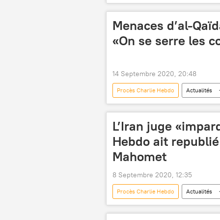
procès
Menaces d’al-Qaïd
«On se serre les c
14 Septembre 2020, 20:48
Procès Charlie Hebdo
Actualités
procès
avocat
Fran
L’Iran juge «impar
Hebdo ait republié
Mahomet
8 Septembre 2020, 12:35
Procès Charlie Hebdo
Actualités
blasphème
condamnation