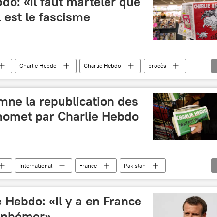
do: «Il faut marteler que
l est le fascisme
Charlie Hebdo
Charlie Hebdo
procès
procès de Nuremberg
fascisme
France
mne la republication des
homet par Charlie Hebdo
International
France
Pakistan
homet
caricature
 Hebdo: «Il y a en France
asphémer»