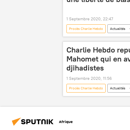
1 Septembre 2020, 22:47
Procès Charlie Hebdo
Actualités
liberté d'expression
France
Charlie Hebdo repu
Mahomet qui en ava
djihadistes
1 Septembre 2020, 11:56
Procès Charlie Hebdo
Actualités
Prophète Mahomet
France
Afrique