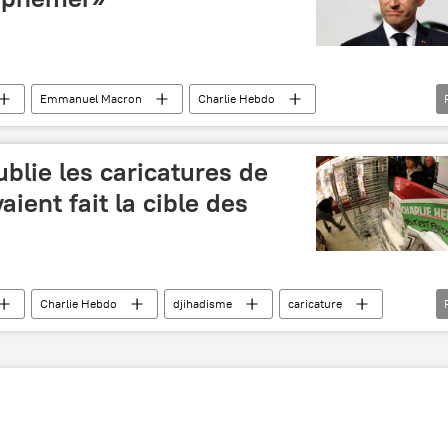
Emmanuel Macron
Charlie Hebdo
caricature
blie les caricatures de
ient fait la cible des
Charlie Hebdo
djihadisme
caricature