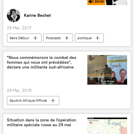
30:00
Karine Bechet
29 Mai, 23:17
Sans Détour
Podcasts
politique
Union européenne (UE)
OTAN
États-Unis
France
militarisation
"Nous commémorons le combat des
femmes qui nous ont précédées",
militarisme
conflit ukrainien
déclare une militante sud-africaine
Europe
29 Mai, 23:15
Sputnik Afrique Officiel
Situation dans la zone de l'opération
militaire spéciale russe au 29 mai