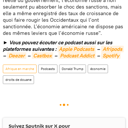
réelle du gouvernement, l’économie russe a non
seulement pu absorber le choc des sanctions, mais
elle a même enregistré des taux de croissance de
quoi faire rougir les Occidentaux qui l’ont
sanctionnée. L’économie américaine ne dispose pas
des mêmes leviers que l’économie russe".
► Vous pouvez écouter ce podcast aussi sur les
plateformes suivantes :
Apple Podcasts
–
Afripods
–
Deezer
–
Castbox
–
Podcast Addict
–
Spotify
Afrique en marche
Podcasts
Donald Trump
économie
droits de douane
Suivez Sputnik sur
X
pour