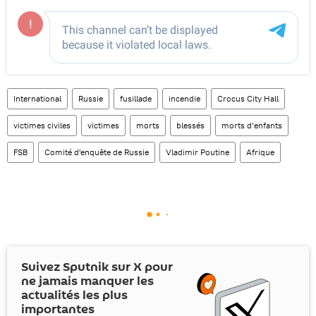
International
Russie
fusillade
incendie
Crocus City Hall
victimes civiles
victimes
morts
blessés
morts d’enfants
FSB
Comité d'enquête de Russie
Vladimir Poutine
Afrique
Suivez Sputnik sur
X
pour
ne jamais manquer les
actualités les plus
importantes