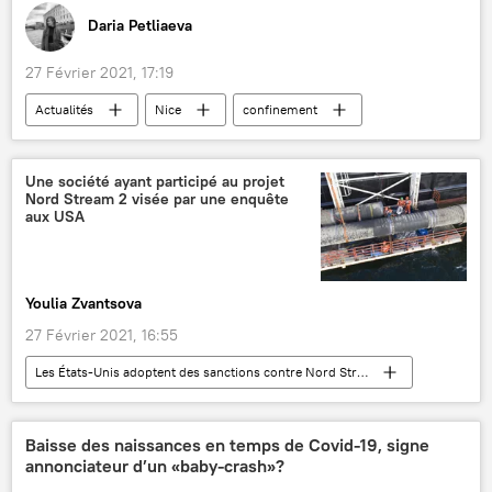
Daria Petliaeva
27 Février 2021, 17:19
Actualités
Nice
confinement
week-end
France
Une société ayant participé au projet
Nord Stream 2 visée par une enquête
aux USA
Youlia Zvantsova
27 Février 2021, 16:55
Les États-Unis adoptent des sanctions contre Nord Stream 2
International
Actualités
économie
Nord Stream 2
sanctions
enquête
Baisse des naissances en temps de Covid-19, signe
annonciateur d’un «baby-crash»?