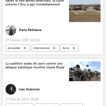
Après le raid aérien américain, la Syrie
exhorte l’Onu à agir immédiatement
Daria Petliaeva
27 Février 2021, 20:09
Actualités
International
Syrie
ONU
États-Unis
La coalition arabe dit avoir contré une
attaque balistique houthie visant Riyad
Ivan Dubrovin
27 Février 2021, 19:30