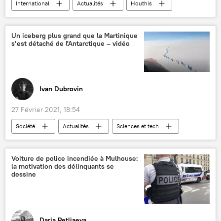
International
Actualités
Houthis
Yémen
offensive
Moyen-Orient
Un iceberg plus grand que la Martinique
s’est détaché de l'Antarctique – vidéo
Ivan Dubrovin
27 Février 2021, 18:54
Société
Actualités
Sciences et tech
Voiture de police incendiée à Mulhouse:
la motivation des délinquants se
dessine
Daria Petliaeva