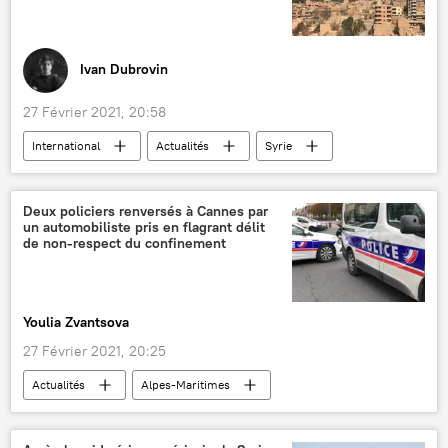
Ivan Dubrovin
27 Février 2021, 20:58
International
Actualités
Syrie
gazoduc
explosion
Moyen-Orient
Deux policiers renversés à Cannes par
un automobiliste pris en flagrant délit
de non-respect du confinement
Youlia Zvantsova
27 Février 2021, 20:25
Actualités
Alpes-Maritimes
confinement
police
faits divers
France