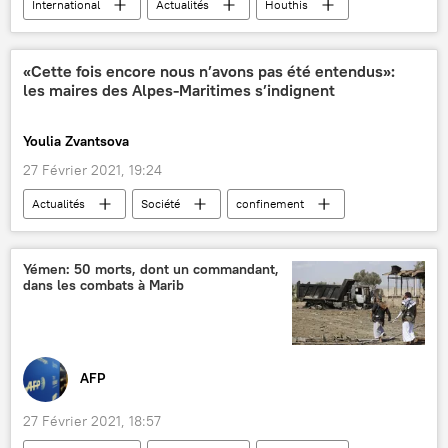
International
Actualités
Houthis
Riyad
Yémen
Moyen-Orient
«Cette fois encore nous n’avons pas été entendus»:
les maires des Alpes-Maritimes s’indignent
Youlia Zvantsova
27 Février 2021, 19:24
Actualités
Société
confinement
Alpes-Maritimes
maire
France
Yémen: 50 morts, dont un commandant,
dans les combats à Marib
AFP
27 Février 2021, 18:57