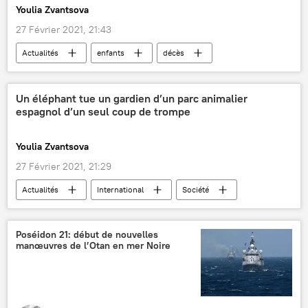
Youlia Zvantsova
27 Février 2021, 21:43
Actualités
enfants
décès
jeu
enquête
faits divers
France
Un éléphant tue un gardien d’un parc animalier
espagnol d’un seul coup de trompe
Youlia Zvantsova
27 Février 2021, 21:29
Actualités
International
Société
Espagne
parc naturel
décès
éléphants
Poséidon 21: début de nouvelles
manœuvres de l’Otan en mer Noire