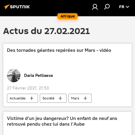
FR
Afrique
Actus du 27.02.2021
Des tornades géantes repérées sur Mars - vidéo
Daria Petliaeva
27 Février 2021, 21:53
Actualités
Société
Mars
Holding spatial russe Roscosmos
tornade
Sciences et tech
Victime d’un jeu dangereux? Un enfant de neuf ans
retrouvé pendu chez lui dans l’Aube