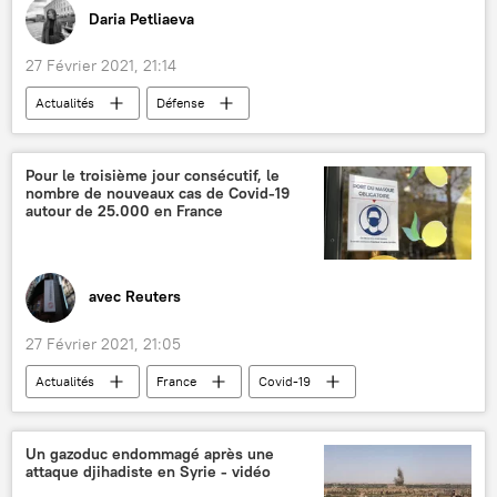
Daria Petliaeva
27 Février 2021, 21:14
Actualités
Défense
exercices militaires
OTAN
mer Noire
Roumanie
Pour le troisième jour consécutif, le
nombre de nouveaux cas de Covid-19
autour de 25.000 en France
avec Reuters
27 Février 2021, 21:05
Actualités
France
Covid-19
vaccination
Un gazoduc endommagé après une
attaque djihadiste en Syrie - vidéo