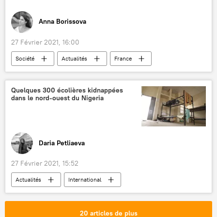
Anna Borissova
27 Février 2021, 16:00
Société
Actualités
France
couvre-feu
Covid-19
police
amende
insolite
Quelques 300 écolières kidnappées
dans le nord-ouest du Nigeria
Daria Petliaeva
27 Février 2021, 15:52
Actualités
International
Unicef (Fonds des Nations unies pour l'enfance)
Nigeria
kidnapping
20 articles de plus