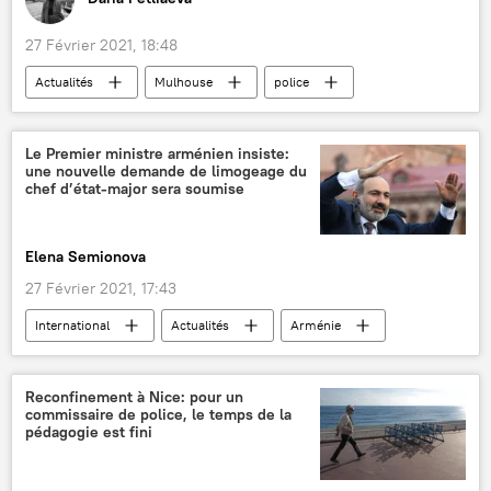
27 Février 2021, 18:48
Actualités
Mulhouse
police
véhicules incendiés
faits divers
France
Le Premier ministre arménien insiste:
une nouvelle demande de limogeage du
chef d’état-major sera soumise
Elena Semionova
27 Février 2021, 17:43
International
Actualités
Arménie
Nikol Pachinian
armée
Reconfinement à Nice: pour un
commissaire de police, le temps de la
pédagogie est fini