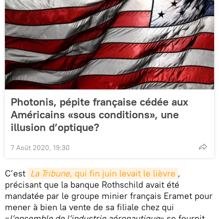
Photonis, pépite française cédée aux
Américains «sous conditions», une
illusion d’optique?
7 Août 2020, 19:30
C’est
La Tribune
, qui fin juin levait le lièvre
,
précisant que la banque Rothschild avait été
mandatée par le groupe minier français Eramet pour
mener à bien la vente de sa filiale chez qui
«
l’ensemble de l’industrie aéronautique
» se fournit,