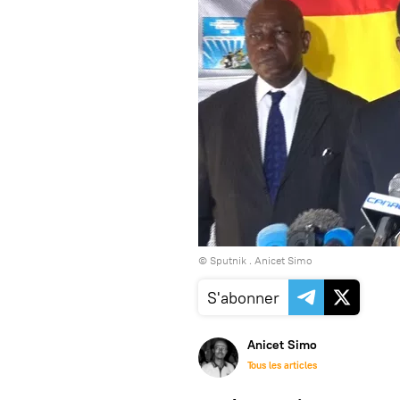
© Sputnik . Anicet Simo
S'abonner
Anicet Simo
Tous les articles