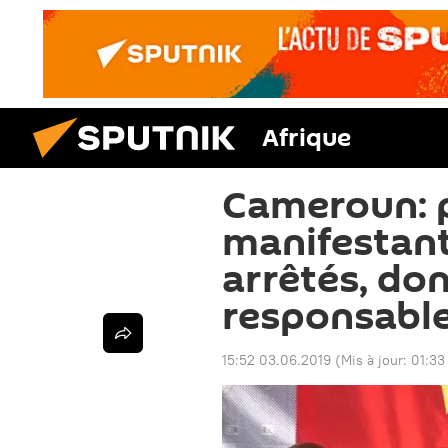
Afrique
Cameroun: 
manifestan
arrêtés, do
responsabl
15:52 03.06.2019
(Mis à jour:
01:33