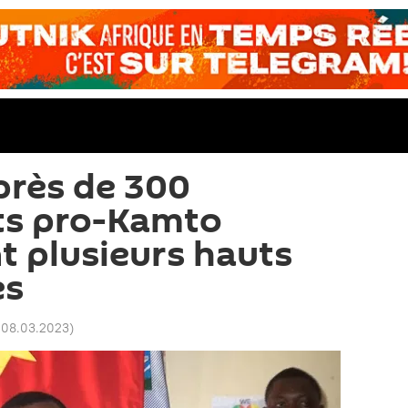
près de 300
ts pro-Kamto
nt plusieurs hauts
es
 08.03.2023
)