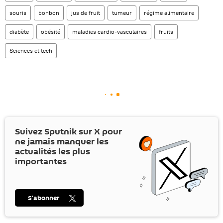
souris
bonbon
jus de fruit
tumeur
régime alimentaire
diabète
obésité
maladies cardio-vasculaires
fruits
Sciences et tech
Suivez Sputnik sur
X
pour
ne jamais manquer les
actualités les plus
importantes
S’abonner