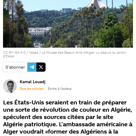
CC BY-SA 4.0
/
Yelles
/
Le Musée des Beaux-Arts d'Alger vu depuis le Jardin
d'Essai
S'abonner
Kamal Louadj
Tous les articles
Écrire à l'auteur
Les États-Unis seraient en train de préparer
une sorte de révolution de couleur en Algérie,
spéculent des sources citées par le site
Algérie patriotique. L’ambassade américaine à
Alger voudrait «former des Algériens à la