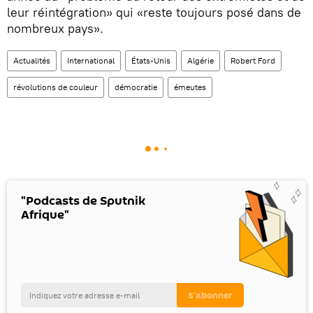
leur réintégration» qui «reste toujours posé dans de
nombreux pays».
Actualités
International
États-Unis
Algérie
Robert Ford
révolutions de couleur
démocratie
émeutes
"Podcasts de Sputnik
Afrique"