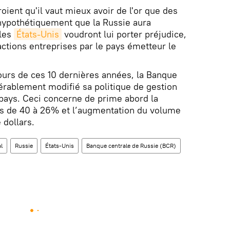
roient qu'il vaut mieux avoir de l'or que des
 hypothétiquement que la Russie aura
 les
États-Unis
voudront lui porter préjudice,
actions entreprises par le pays émetteur le
cours de ces 10 dernières années, la Banque
érablement modifié sa politique de gestion
pays. Ceci concerne de prime abord la
ros de 40 à 26% et l’augmentation du volume
 dollars.
l
Russie
États-Unis
Banque centrale de Russie (BCR)