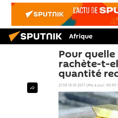
Afrique
Pour quelle 
rachète-t-el
quantité re
21:59 13.10.2017
(Mis à jour:
00:55 