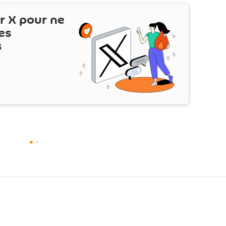
ur
X
pour ne
es
s