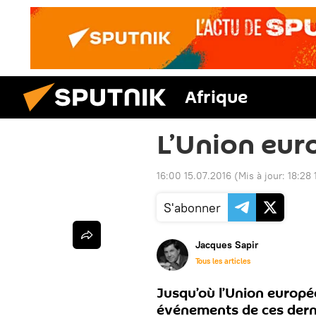
Afrique
L’Union eur
16:00 15.07.2016
(Mis à jour:
18:28 
S'abonner
Jacques Sapir
Tous les articles
Jusqu’où l’Union europée
événements de ces derni