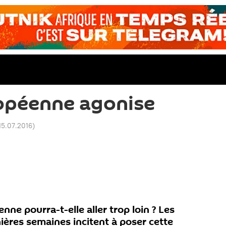
opéenne agonise
15.07.2016
)
nne pourra-t-elle aller trop loin ? Les
ères semaines incitent à poser cette