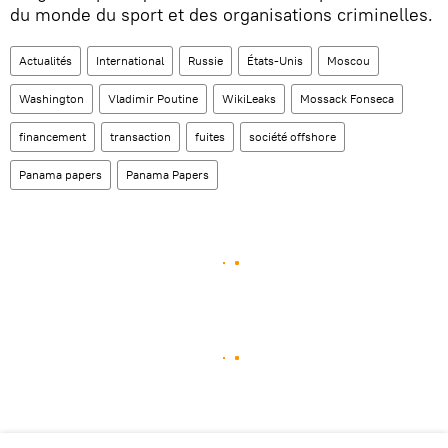
du monde du sport et des organisations criminelles.
Actualités
International
Russie
États-Unis
Moscou
Washington
Vladimir Poutine
WikiLeaks
Mossack Fonseca
financement
transaction
fuites
société offshore
Panama papers
Panama Papers