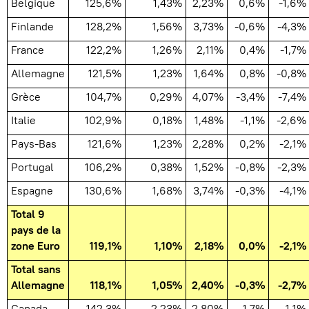
Belgique
125,6%
1,43%
2,23%
0,6%
-1,6%
Finlande
128,2%
1,56%
3,73%
-0,6%
-4,3%
France
122,2%
1,26%
2,11%
0,4%
-1,7%
Allemagne
121,5%
1,23%
1,64%
0,8%
-0,8%
Grèce
104,7%
0,29%
4,07%
-3,4%
-7,4%
Italie
102,9%
0,18%
1,48%
-1,1%
-2,6%
Pays-Bas
121,6%
1,23%
2,28%
0,2%
-2,1%
Portugal
106,2%
0,38%
1,52%
-0,8%
-2,3%
Espagne
130,6%
1,68%
3,74%
-0,3%
-4,1%
Total 9
pays de la
zone Euro
119,1%
1,10%
2,18%
0,0%
-2,1%
Total sans
Allemagne
118,1%
1,05%
2,40%
-0,3%
-2,7%
Canada
142,3%
2,23%
2,80%
1,7%
-1,1%