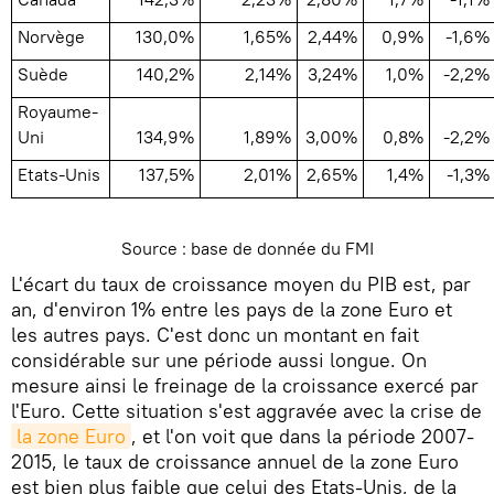
Norvège
130,0%
1,65%
2,44%
0,9%
-1,6%
Suède
140,2%
2,14%
3,24%
1,0%
-2,2%
Royaume-
Uni
134,9%
1,89%
3,00%
0,8%
-2,2%
Etats-Unis
137,5%
2,01%
2,65%
1,4%
-1,3%
Source : base de donnée du FMI
L'écart du taux de croissance moyen du PIB est, par
an, d'environ 1% entre les pays de la zone Euro et
les autres pays. C'est donc un montant en fait
considérable sur une période aussi longue. On
mesure ainsi le freinage de la croissance exercé par
l'Euro. Cette situation s'est aggravée avec la crise de
la zone Euro
, et l'on voit que dans la période 2007-
2015, le taux de croissance annuel de la zone Euro
est bien plus faible que celui des Etats-Unis, de la