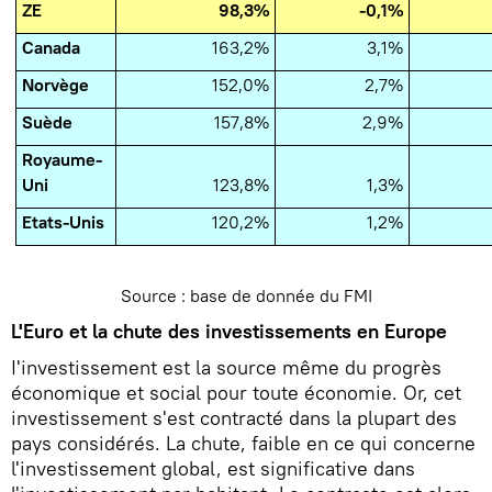
ZE
98,3%
-0,1%
Canada
163,2%
3,1%
Norvège
152,0%
2,7%
Suède
157,8%
2,9%
Royaume-
Uni
123,8%
1,3%
Etats-Unis
120,2%
1,2%
Source : base de donnée du FMI
L'Euro et la chute des investissements en Europe
I'investissement est la source même du progrès
économique et social pour toute économie. Or, cet
investissement s'est contracté dans la plupart des
pays considérés. La chute, faible en ce qui concerne
l'investissement global, est significative dans