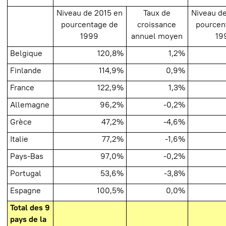
Niveau de 2015 en
Taux de
Niveau d
pourcentage de
croissance
pourcen
1999
annuel moyen
19
Belgique
120,8%
1,2%
Finlande
114,9%
0,9%
France
122,9%
1,3%
Allemagne
96,2%
-0,2%
Grèce
47,2%
-4,6%
Italie
77,2%
-1,6%
Pays-Bas
97,0%
-0,2%
Portugal
53,6%
-3,8%
Espagne
100,5%
0,0%
Total des 9
pays de la