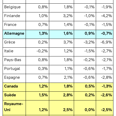
Belgique
0,8%
1,8%
-0,1%
-1,9%
Finlande
1,0%
3,2%
-1,0%
-4,2%
France
0,7%
1,4%
-0,1%
-1,5%
Allemagne
1,3%
1,6%
0,9%
-0,7%
Grèce
0,2%
3,7%
-3,2%
-6,9%
Italie
-0,2%
1,2%
-1,5%
-2,7%
Pays-Bas
0,8%
1,8%
-0,2%
-2,1%
Portugal
0,3%
1,1%
-0,6%
-1,7%
Espagne
0,7%
2,1%
-0,6%
-2,8%
Canada
1,2%
1,8%
0,5%
-1,3%
Suède
1,5%
2,8%
0,2%
-2,6%
Royaume-
Uni
1,2%
2,5%
0,0%
-2,5%