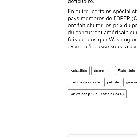
déficitaire.
En outre, certains spécialist
pays membres de l'OPEP (Or
ont fait chuter les prix du 
du concurrent américain su
fois de plus que Washington
avant qu'il passe sous la ba
Actualités
économie
États-Unis
pétrole de schiste
pétrole
giseme
Chute des prix du pétrole (2016)