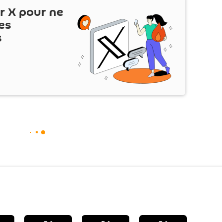
ur
X
pour ne
es
s