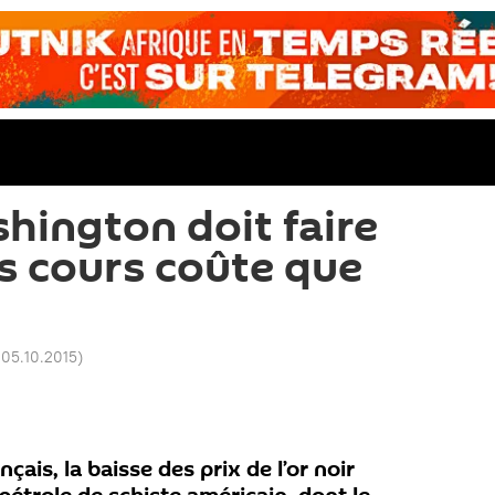
shington doit faire
s cours coûte que
 05.10.2015
)
ais, la baisse des prix de l’or noir