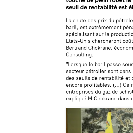
touche de plein fouet le
seuil de rentabilité est é
La chute des prix du pétrole
baril, est extrêmement péna
spécialisant sur la producti
Etats-Unis chercheront coût
Bertrand Chokrane, économi
Consulting.
"Lorsque le baril passe sous
secteur pétrolier sont dans 
des seuils de rentabilité et
encore profitables. (…) Ce n
entreprises du gaz de schis
expliqué M.Chokrane dans u