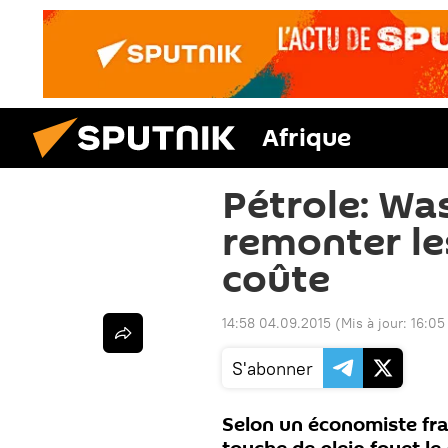
Afrique
Pétrole: Wa
remonter le
coûte
14:58 04.09.2015
(Mis à jour:
16:05
S'abonner
Selon un économiste franç