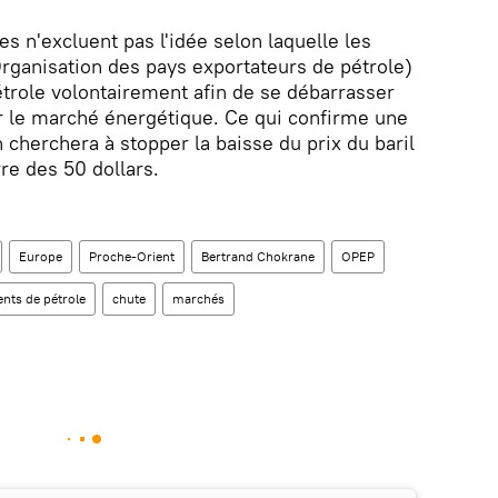
es n'excluent pas l'idée selon laquelle les
ganisation des pays exportateurs de pétrole)
pétrole volontairement afin de se débarrasser
r le marché énergétique. Ce qui confirme une
 cherchera à stopper la baisse du prix du baril
rre des 50 dollars.
Europe
Proche-Orient
Bertrand Chokrane
OPEP
nts de pétrole
chute
marchés