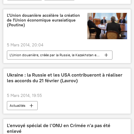
Règlement de la situation en Ukraine (2014)
L'Union douanière accélère la création
de l'Union économique eurasiatique
(Poutine)
5 Mars 2014, 20:04
L'Union douanière, créée par la Russie, le Kazakhstan et la Biélorussie
Création de l’Union économique eurasiatique
International
Actualités
Ukraine : la Russie et les USA contribueront à réaliser
les accords du 21 février (Lavrov)
5 Mars 2014, 19:55
Actualités
L’envoyé spécial de l’ONU en Crimée n’a pas été
enlevé