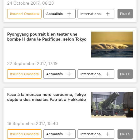
24 Octobre 2017, 08:23
Itsunori Onodera
Actualités
International
Plus
6
États-Unis
Japon
Corée du Nord
James Mattis
menace nord-coréenne
Pyongyang pourrait bien tester une
bombe H dans le Pacifique, selon Tokyo
coopération
22 Septembre 2017, 17:19
Itsunori Onodera
Actualités
International
Plus
8
Japon
Corée du Nord
océan Pacifique
Donald Trump
Face à la menace nord-coréenne, Tokyo
déploie des missiles Patriot à Hokkaido
sécurité
tests nucléaires
bombe à hydrogène
missiles balistiques
19 Septembre 2017, 15:40
Itsunori Onodera
Actualités
International
Plus
5