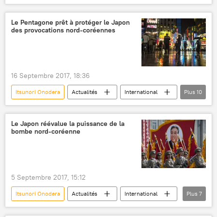
Japon
Hokkaido
ministère japonais de la Défense
Le Pentagone prêt à protéger le Japon
des provocations nord-coréennes
Patriot (missile)
déploiement
16 Septembre 2017, 18:36
Itsunori Onodera
Actualités
International
Plus
10
Tir du missile nord-coréen du 15 septembre 2017
États-Unis
Chine
Corée du Sud
Le Japon réévalue la puissance de la
bombe nord-coréenne
Corée du Nord
James Mattis
Pentagone
protection
provocation
menace nord-coréenne
5 Septembre 2017, 15:12
Itsunori Onodera
Actualités
International
Plus
7
Corée du Nord
Japon