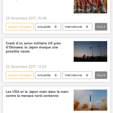
29 Novembre 2017, 10:48
Itsunori Onodera
Actualités
International
Plus
3
Japon
Corée du Nord
tir de missiles
Crash d’un avion militaire US près
d’Okinawa: le Japon évoque une
possible cause
22 Novembre 2017, 12:03
Itsunori Onodera
Actualités
International
Plus
5
Japon
Okinawa
USS Ronald Reagan
avions militaires
États-Unis
Les USA et le Japon main dans la main
contre la menace nord-coréenne