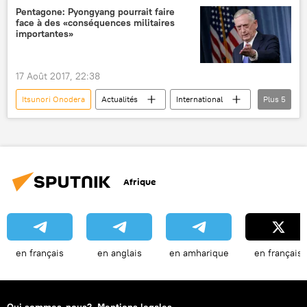
Traité d'interdiction complète des essais nucléaires (TICEN)
Pentagone: Pyongyang pourrait faire
face à des «conséquences militaires
bombe à hydrogène
évaluation
importantes»
tests nucléaires
nucléaire coréen
17 Août 2017, 22:38
Itsunori Onodera
Actualités
International
Plus
5
Corée du Nord
États-Unis
James Mattis
Taro Kono
menace nucléaire
Afrique
en français
en anglais
en amharique
en français