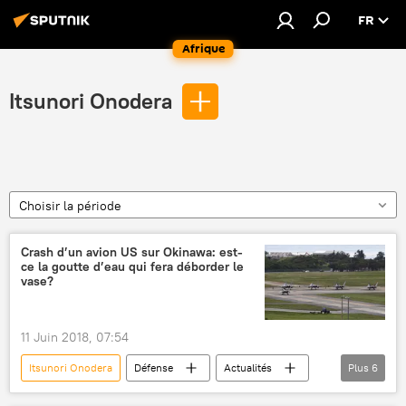
FR
Afrique
Itsunori Onodera
Choisir la période
Crash d’un avion US sur Okinawa: est-
ce la goutte d’eau qui fera déborder le
vase?
11 Juin 2018, 07:54
Itsunori Onodera
Défense
Actualités
Plus
6
International
États-Unis
Japon