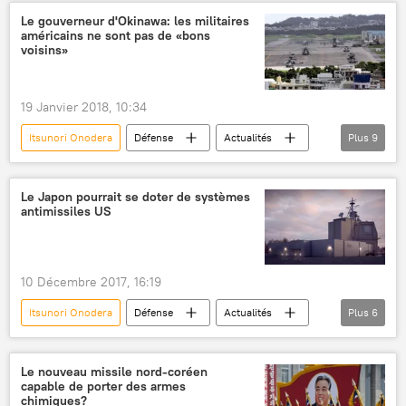
Okinawa
F-15 Eagle
crash d'avion
Le gouverneur d'Okinawa: les militaires
américains ne sont pas de «bons
voisins»
19 Janvier 2018, 10:34
Itsunori Onodera
Défense
Actualités
Plus
9
International
Okinawa
Japon
États-Unis
James Mattis
Le Japon pourrait se doter de systèmes
antimissiles US
Takeshi Onaga
base militaire
hélicoptères
incident
10 Décembre 2017, 16:19
Itsunori Onodera
Défense
Actualités
Plus
6
International
Corée du Nord
Japon
Aegis
défense antimissile
sécurité
Le nouveau missile nord-coréen
capable de porter des armes
chimiques?