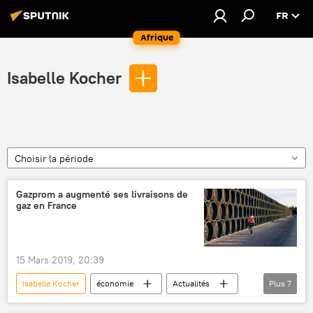
FR
Afrique
Isabelle Kocher
Choisir la période
Gazprom a augmenté ses livraisons de
gaz en France
15 Mars 2019, 20:39
Isabelle Kocher
économie
Actualités
Plus
7
Russie
France
Alexeï Miller