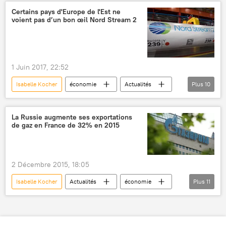
François Fillon
Nord Stream
gaz
Certains pays d'Europe de l'Est ne
voient pas d’un bon œil Nord Stream 2
livraisons
1 Juin 2017, 22:52
Isabelle Kocher
économie
Actualités
Plus
10
Russie
France
Europe de l'Est
Gazprom
ENGIE (ex-GDF Suez)
La Russie augmente ses exportations
de gaz en France de 32% en 2015
Nord Stream 2
gaz
énergie
gazoduc
Construction du gazoduc Nord Stream 2
2 Décembre 2015, 18:05
Isabelle Kocher
Actualités
économie
Plus
11
Russie
France
Europe
Alexeï Miller
Emmanuel Macron