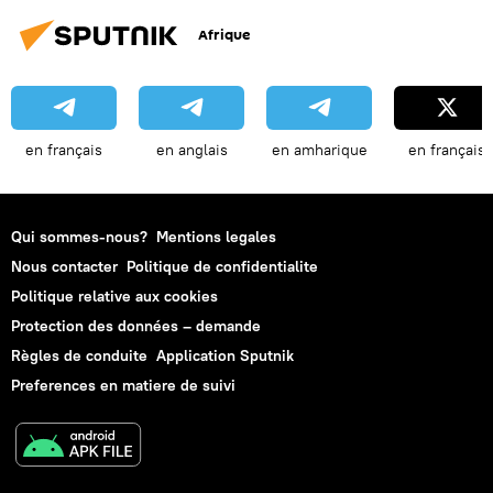
Jean-Pierre Jouyet
Gazprom
Afrique
ENGIE (ex-GDF Suez)
gaz
livraisons
gazoduc
en français
en anglais
en amharique
en français
Qui sommes-nous?
Mentions legales
Nous contacter
Politique de confidentialite
Politique relative aux cookies
Protection des données – demande
Règles de conduite
Application Sputnik
Preferences en matiere de suivi