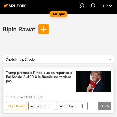
FR
Afrique
Bipin Rawat
Choisir la période
Trump promet à l’Inde que sa réponse à
l’achat de S-400 à la Russie ne tardera
pas
11 Octobre 2018, 10:03
Bipin Rawat
Actualités
International
Plus
5
Inde
Russie
Donald Trump