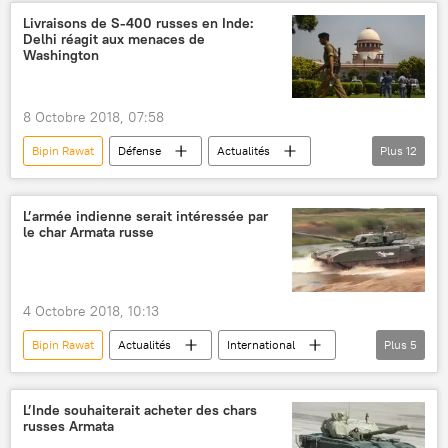
S-400
réponse
Livraisons de S-400 russes en Inde:
Delhi réagit aux menaces de
Washington
8 Octobre 2018, 07:58
Bipin Rawat
Défense
Actualités
Plus
12
International
Russie
États-Unis
Inde
Moscou
Washington
L’armée indienne serait intéressée par
le char Armata russe
New Delhi
Vladimir Poutine
Narendra Modi
S-400
sanctions
livraisons d'armes
4 Octobre 2018, 10:13
Bipin Rawat
Actualités
International
Plus
5
Inde
T-14 Armata
T-72
contrat
visite
L’Inde souhaiterait acheter des chars
russes Armata