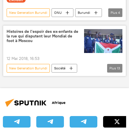
New Generation Burundi
ONU
Burundi
Plus
4
terres rares
droits de l’homme
terres agricoles
Afrique
Histoires de l’espoir des ex-enfants de
la rue qui disputent leur Mondial de
foot à Moscou
12 Mai 2018, 16:53
New Generation Burundi
Société
Plus
13
Actualités
Moscou
Burundi
Bujumbura
Brésil
Indonésie
Biélorussie
Andrés Iniesta
Afrique
FC Barcelone
Real Madrid
Street Child World Cup 2018
place Rouge de Moscou
football
Cristiano Ronaldo (CR7)