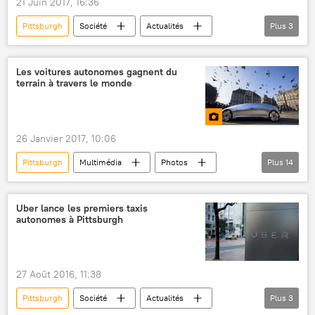
21 Juin 2017, 16:36
Pittsburgh
Société
Actualités
Plus
3
États-Unis
réveille-matin
insolite
Les voitures autonomes gagnent du
terrain à travers le monde
26 Janvier 2017, 10:06
Pittsburgh
Multimédia
Photos
Plus
14
Russie
États-Unis
Allemagne
France
Paris
Berlin
Uber lance les premiers taxis
autonomes à Pittsburgh
Royaume-Uni
Google
Centre d'innovation Skolkovo
Ford
Mercedes-Benz
Tesla Inc.
véhicule
27 Août 2016, 11:38
automobile
Pittsburgh
Société
Actualités
Plus
3