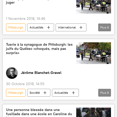
George Bush
Pentagone
Sputnik
juger
attentats du 11 septembre 2001
World Trade Center
attentat
1 Novembre 2018, 14:46
hackers
carte de crédit
Pittsburgh
Actualités
International
Plus
6
données compromettantes
statu quo
États-Unis
Juifs
massacre
médecine
tireur
tuerie
Tuerie à la synagogue de Pittsburgh: les
juifs du Québec «choqués, mais pas
surpris»
Jérôme Blanchet-Gravel
30 Octobre 2018, 14:55
Pittsburgh
Société
Actualités
Plus
8
International
États-Unis
Québec
Donald Trump
Ivanka Trump
Une personne blessée dans une
fusillade dans une école en Caroline du
antisémitisme
Juifs
tireur