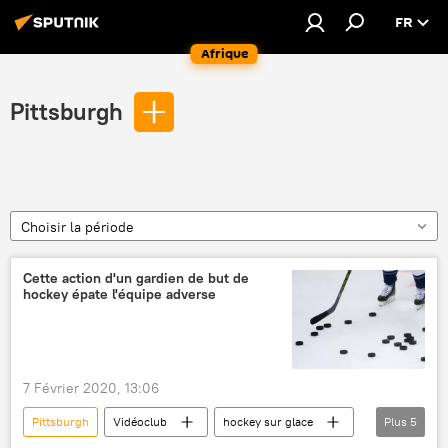
FR
Afrique
Pittsburgh
Choisir la période
Cette action d'un gardien de but de
hockey épate l'équipe adverse
7 Février 2020, 13:06
Pittsburgh
Vidéoclub
hockey sur glace
Plus
5