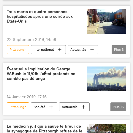
National Hockey League (NHL) américaine
gardien
championnat
attaquant
Trois morts et quatre personnes
hospitalisées après une soirée aux
victoire
États-Unis
22 Septembre 2019, 14:58
Pittsburgh
International
Actualités
Plus
3
États-Unis
morts
blessés
Éventuelle implication de George
W.Bush le 11/09: l’«État profond» ne
semble pas dérangé
14 Janvier 2019, 17:16
Pittsburgh
Société
Actualités
Plus
15
International
États-Unis
New York
Pennsylvanie
Donald Trump
Le médecin juif qui a sauvé le tireur de
la synagogue de Pittsburgh refuse de le