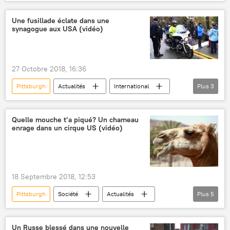
États-Unis
Donald Trump
fusillade
peine de mort
blessés
morts
Une fusillade éclate dans une
synagogue aux USA (vidéo)
arme à feu
27 Octobre 2018, 16:36
Pittsburgh
Actualités
International
Plus
3
Pennsylvanie
fusillade
synagogue
Quelle mouche t’a piqué? Un chameau
enrage dans un cirque US (vidéo)
18 Septembre 2018, 12:53
Pittsburgh
Société
Actualités
Plus
5
États-Unis
chameaux
cirque
vidéo
blessés
Un Russe blessé dans une nouvelle