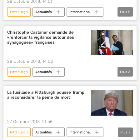
28 Octobre 2018, 14:01
Pittsburgh
Actualités
International
Plus
5
États-Unis
fusillade
synagogue
meurtre
morts
Christophe Castaner demande de
«renforcer la vigilance autour des
synagogues» françaises
28 Octobre 2018, 14:00
Pittsburgh
Actualités
Plus
3
Christophe Castaner
synagogue
fusillade
France
La fusillade à Pittsburgh pousse Trump
à reconsidérer la peine de mort
27 Octobre 2018, 21:56
Pittsburgh
Actualités
International
Plus
7