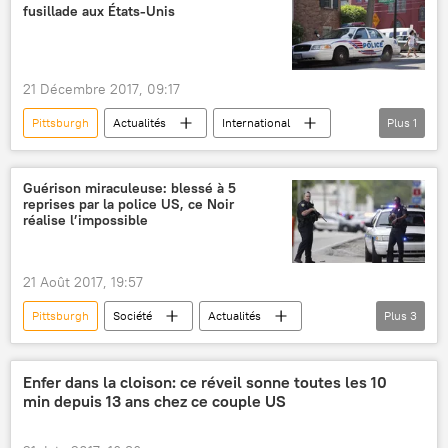
fusillade aux États-Unis
21 Décembre 2017, 09:17
Pittsburgh
Actualités
International
Plus
1
fusillade
Guérison miraculeuse: blessé à 5
reprises par la police US, ce Noir
réalise l’impossible
21 Août 2017, 19:57
Pittsburgh
Société
Actualités
Plus
3
États-Unis
fauteuil roulant
insolite
Enfer dans la cloison: ce réveil sonne toutes les 10
min depuis 13 ans chez ce couple US