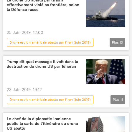
Le drone US abattu par l'Iran a
effectivement violé sa frontière, selon
la Défense russe
25 Juin 2019, 12:00
Drone espion américain abattu par l'Iran (juin 2019)
Plus
10
International
Actualités
Iran
drone
Nikolaï Patrouchev
Russie
Trump dit quel message il voit dans la
destruction du drone US par Téhéran
ministère russe de la Défense
Conseil de sécurité de Russie
John Bolton
Donald Trump
23 Juin 2019, 19:12
Drone espion américain abattu par l'Iran (juin 2019)
Plus
11
Actualités
International
Donald Trump
Iran
États-Unis
Le chef de la diplomatie iranienne
publie la carte de l’itinéraire du drone
drone
opération militaire
Téhéran
US abattu