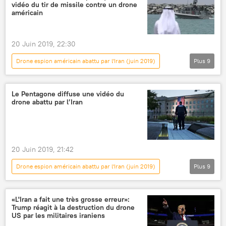
vidéo du tir de missile contre un drone
Corps des Gardiens de la révolution islamique (CGRI)
américain
vidéo
20 Juin 2019, 22:30
Drone espion américain abattu par l'Iran (juin 2019)
Plus
9
International
Actualités
drone
États-Unis
Iran
vidéo
tir
Le Pentagone diffuse une vidéo du
drone abattu par l’Iran
politique
Donald Trump
20 Juin 2019, 21:42
Drone espion américain abattu par l'Iran (juin 2019)
Plus
9
International
Actualités
Pentagone
missiles
tir
attaque
drone
«L'Iran a fait une très grosse erreur»:
Trump réagit à la destruction du drone
États-Unis
Iran
US par les militaires iraniens