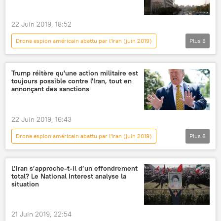
frappes
guerre nucléaire
Washington
22 Juin 2019, 18:52
Drone espion américain abattu par l'Iran (juin 2019)
Plus
8
Actualités
International
Iran
Mohammad Javad Zarif
États-Unis
Trump réitère qu'une action militaire est
toujours possible contre l'Iran, tout en
drone
carte
Détroit d'Ormuz
annonçant des sanctions
22 Juin 2019, 16:43
Drone espion américain abattu par l'Iran (juin 2019)
Plus
8
International
Actualités
Donald Trump
Iran
États-Unis
L’Iran s’approche-t-il d’un effondrement
total? Le National Interest analyse la
militaires
politique
sanctions
situation
21 Juin 2019, 22:54