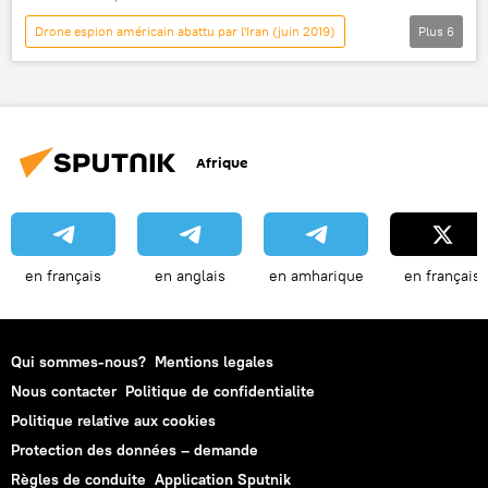
Drone espion américain abattu par l'Iran (juin 2019)
Plus
6
International
Actualités
États-Unis
Iran
drone
Corps des Gardiens de la révolution islamique (CGRI)
Afrique
en français
en anglais
en amharique
en français
Qui sommes-nous?
Mentions legales
Nous contacter
Politique de confidentialite
Politique relative aux cookies
Protection des données – demande
Règles de conduite
Application Sputnik