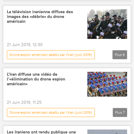
International
Actualités
Donald Trump
Iran
États-Unis
La télévision iranienne diffuse des
images des «débris» du drone
américain
21 Juin 2019, 12:30
Drone espion américain abattu par l'Iran (juin 2019)
Plus
6
International
Actualités
Iran
drone
États-Unis
L’Iran diffuse une vidéo de
l’«élimination du drone espion
Corps des Gardiens de la révolution islamique (CGRI)
américain»
21 Juin 2019, 11:25
Drone espion américain abattu par l'Iran (juin 2019)
Plus
7
International
Actualités
Iran
États-Unis
drone
Les Iraniens ont rendu publique une