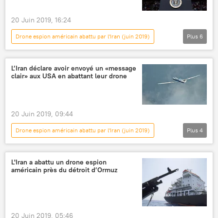
20 Juin 2019, 16:24
Drone espion américain abattu par l'Iran (juin 2019)
Plus
6
International
Actualités
Donald Trump
Iran
États-Unis
L’Iran déclare avoir envoyé un «message
clair» aux USA en abattant leur drone
drone
20 Juin 2019, 09:44
Drone espion américain abattu par l'Iran (juin 2019)
Plus
4
International
Actualités
Iran
États-Unis
L'Iran a abattu un drone espion
américain près du détroit d’Ormuz
20 Juin 2019, 05:46