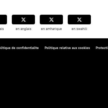
ais
en anglais
en amharique
en swahili
litique de confidentialite
Politique relative aux cookies
Protect