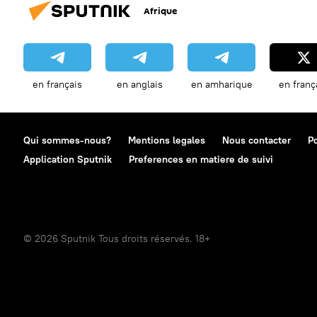
Afrique
en français
en anglais
en amharique
en franç
Qui sommes-nous?
Mentions legales
Nous contacter
Po
Application Sputnik
Preferences en matiere de suivi
© 2026 Sputnik Tous droits réservés. 18+