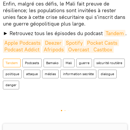
Enfin, malgré ces défis, le Mali fait preuve de
résilience; les populations sont invitées à rester
unies face à cette crise sécuritaire qui s'inscrit dans
une guerre géopolitique plus large.
► Retrouvez tous les épisodes du podcast
Tandem
.
Apple Podcasts
Deezer
Spotify
Pocket Casts
Podcast Addict
Afripods
Overcast
 Castbox
Tandem
Podcasts
Bamako
Mali
guerre
sécurité routière
politique
attaque
médias
information secrète
dialogue
danger