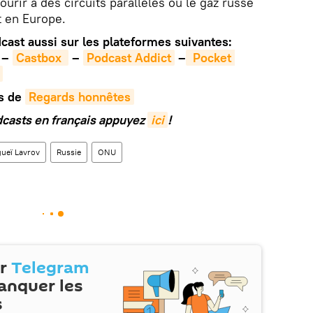
ourir à des circuits parallèles où le gaz russe
 en Europe.
ast aussi sur les plateformes suivantes:
–
Castbox 
–
Podcast Addict
–
 Pocket 
ts de
Regards honnêtes
dcasts en français appuyez
ici
!
ueï Lavrov
Russie
ONU
ur
Telegram
anquer les
s