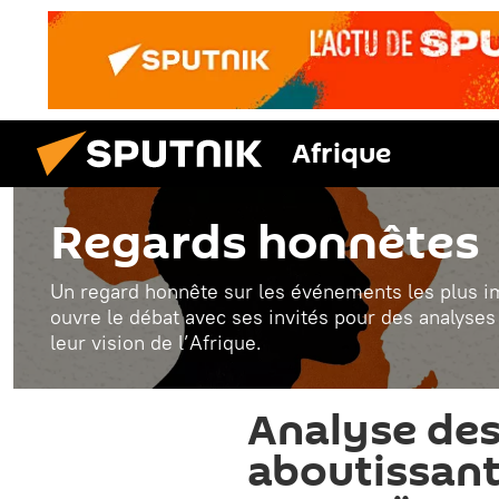
Afrique
Regards honnêtes
Un regard honnête sur les événements les plus im
ouvre le débat avec ses invités pour des analyses
leur vision de l’Afrique.
Analyse des
aboutissant