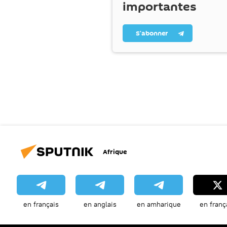
importantes
S’abonner
Afrique
en français
en anglais
en amharique
en franç