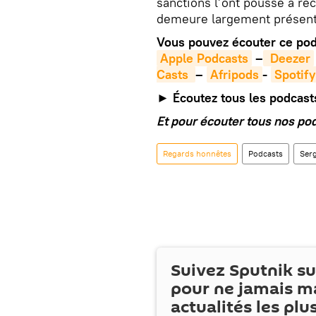
sanctions l’ont poussé à rec
demeure largement présent
Vous pouvez écouter ce podc
Apple Podcasts
–
 Deezer
Casts 
–
Afripods
-
Spotify
► Écoutez tous les podcas
Et pour écouter tous nos po
Regards honnêtes
Podcasts
Serg
Suivez Sputnik s
pour ne jamais m
actualités les plu