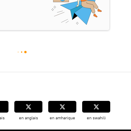
ais
en anglais
en amharique
en swahili