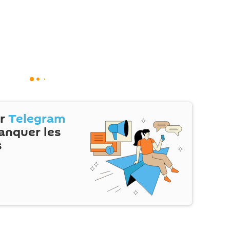
ur
Telegram
anquer les
s