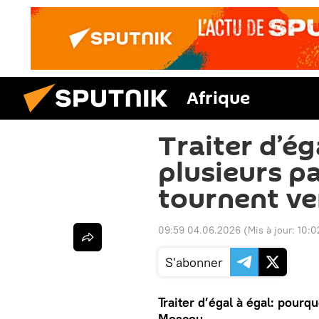
Afrique
Traiter d’ég
plusieurs pa
tournent v
09:59 04.06.2026
(Mis à jour:
10:0
S'abonner
Traiter d’égal à égal: pourq
Moscou