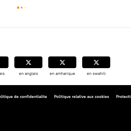
ais
en anglais
en amharique
en swahili
litique de confidentialite
Politique relative aux cookies
Protect