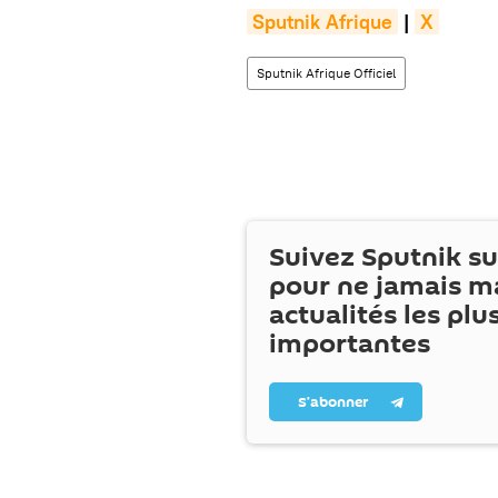
Sputnik Afrique
|
X
Sputnik Afrique Officiel
Suivez Sputnik s
pour ne jamais m
actualités les plu
importantes
S’abonner