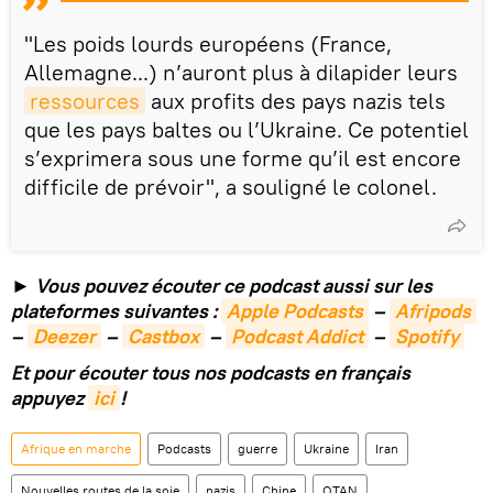
"Les poids lourds européens (France,
Allemagne...) n’auront plus à dilapider leurs
ressources
aux profits des pays nazis tels
que les pays baltes ou l’Ukraine. Ce potentiel
s’exprimera sous une forme qu’il est encore
difficile de prévoir", a souligné le colonel.
► Vous pouvez écouter ce podcast aussi sur les
plateformes suivantes :
Apple Podcasts
–
Afripods
–
Deezer
–
Castbox
–
Podcast Addict
–
Spotify
Et pour écouter tous nos podcasts en français
appuyez
ici
!
Afrique en marche
Podcasts
guerre
Ukraine
Iran
Nouvelles routes de la soie
nazis
Chine
OTAN