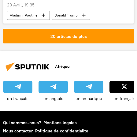
29 Avril, 19:35
Vladimir Poutine
Donald Trump
International
Russie
États-Unis
Iran
Ukraine
20 articles de plus
Afrique
en français
en anglais
en amharique
en français
Qui sommes-nous?
Mentions legales
Nous contacter
Politique de confidentialite