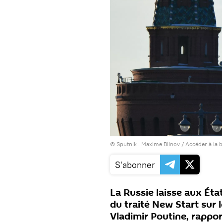
© Sputnik . Maxime Blinov
/
Accéder à la 
S'abonner
La Russie laisse aux État
du traité New Start sur
Vladimir Poutine, rappor