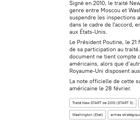
Signé en 2010, le traité New 
genre entre Moscou et Wash
suspendre les inspections a
dans le cadre de l'accord, 
aux États-Unis.
Le Président Poutine, le 21 
de sa participation au trait
document ne tient compte q
américains, alors que d’aut
Royaume-Uni disposent auss
La note officielle de cette 
américaine le 28 février.
Traité New START de 2010 (START 3)
Washington (Etat)
armes stratégiqu