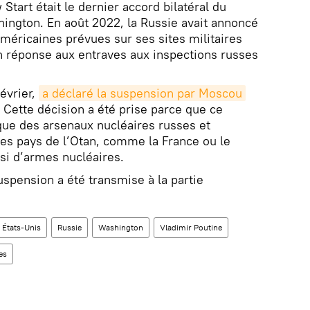
Start était le dernier accord bilatéral du
ington. En août 2022, la Russie avait annoncé
méricaines prévues sur ses sites militaires
en réponse aux entraves aux inspections russes
février,
a déclaré la suspension par Moscou
é. Cette décision a été prise parce que ce
ue des arsenaux nucléaires russes et
res pays de l’Otan, comme la France ou le
i d’armes nucléaires.
suspension a été transmise à la partie
États-Unis
Russie
Washington
Vladimir Poutine
es