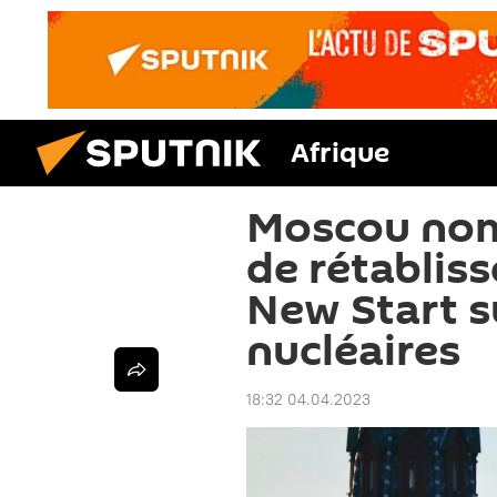
Afrique
Moscou nom
de rétablis
New Start s
nucléaires
18:32 04.04.2023