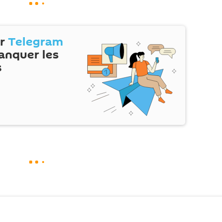
ur
Telegram
anquer les
s