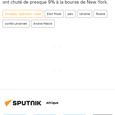
ont chuté de presque 9% à la bourse de New York.
Donbass. Opération russe
Elon Musk
paix
Ukraine
Russie
conflit ukrainien
Andreï Melnik
Afrique