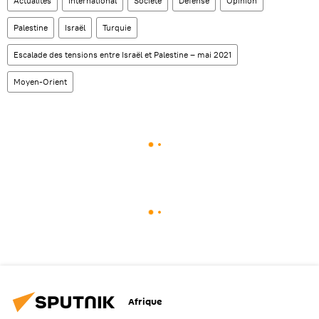
Actualités
International
Société
Défense
Opinion
Palestine
Israël
Turquie
Escalade des tensions entre Israël et Palestine – mai 2021
Moyen-Orient
Afrique