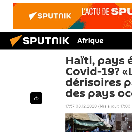
Afrique
Haïti, pays 
Covid-19? «L
dérisoires 
des pays oc
17:57 03.12.2020
(Mis à jour:
17:03