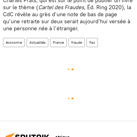
Charles Prats, qui est sur le point de publier un livre
sur le thème (
Cartel des Fraudes
, Éd. Ring 2020), la
CdC révèle au grès d’une note de bas de page
qu’une retraite sur deux serait aujourd’hui versée à
une personne née à l’étranger.
économie
Actualités
France
fraude
fisc