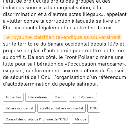
l’état de droit et les droits des groupes et des
individus soumis à la marginalisation, à la
discrimination et à d’autres actes illégaux», appelant
à «lutter contre la corruption à laquelle se livre un
État occupant illégalement un autre territoire».
Le royaume chérifien revendique sa souveraineté
sur le territoire du Sahara occidental depuis 1975 et
propose un plan d’autonomie pour mettre un terme
au conflit. De son côté, le Front Polisario mène une
lutte pour sa libération de «l’occupation marocaine»,
exigeant, conformément aux résolutions du Conseil
de sécurité de l’Onu, l’organisation d’un référendum
d’autodétermination du peuple sahraoui.
Actualités
International
Maroc
Front Polisario
Sahara occidental
conflit au Sahara occidental
ONU
Conseil des droits de l'homme de l’ONU
Afrique