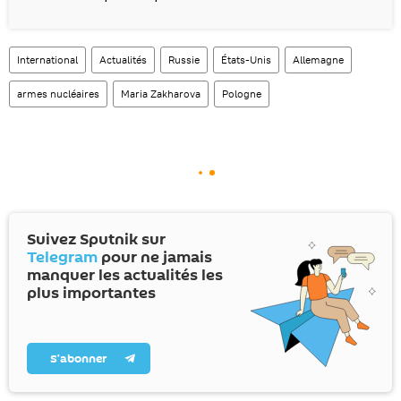
International
Actualités
Russie
États-Unis
Allemagne
armes nucléaires
Maria Zakharova
Pologne
Suivez Sputnik sur
Telegram
pour ne jamais
manquer les actualités les
plus importantes
S’abonner