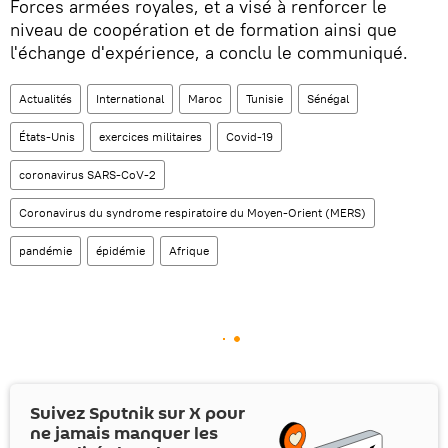
Forces armées royales, et a visé à renforcer le
niveau de coopération et de formation ainsi que
l'échange d'expérience, a conclu le communiqué.
Actualités
International
Maroc
Tunisie
Sénégal
États-Unis
exercices militaires
Covid-19
coronavirus SARS-CoV-2
Coronavirus du syndrome respiratoire du Moyen-Orient (MERS)
pandémie
épidémie
Afrique
Suivez Sputnik sur
X
pour
ne jamais manquer les