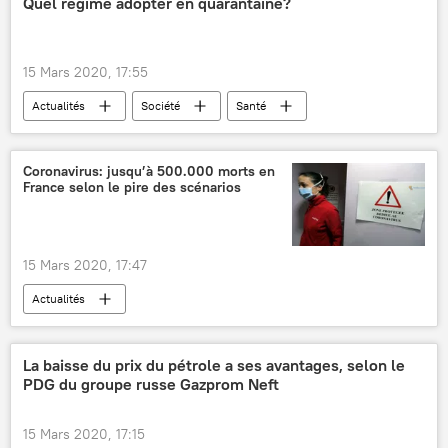
Quel régime adopter en quarantaine?
15 Mars 2020, 17:55
Actualités
Société
Santé
régime alimentaire
réfrigérateur
eau
calories
Russie
Coronavirus: jusqu’à 500.000 morts en
France selon le pire des scénarios
15 Mars 2020, 17:47
Actualités
Propagation du coronavirus en France
France
Covid-19
Emmanuel Macron
La baisse du prix du pétrole a ses avantages, selon le
PDG du groupe russe Gazprom Neft
épidémie
victimes
15 Mars 2020, 17:15