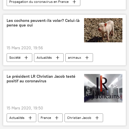
Propagation du coronavirus en France
Actualités
Société
Covid-19
coronavirus SARS-CoV-2
France
Les cochons peuvent-ils voler? Celui-là
pense que oui
15 Mars 2020, 19:56
Société
Actualités
animaux
cochon
insolite
Le président LR Christian Jacob testé
positif au coronavirus
15 Mars 2020, 19:50
Actualités
France
Christian Jacob
Covid-19