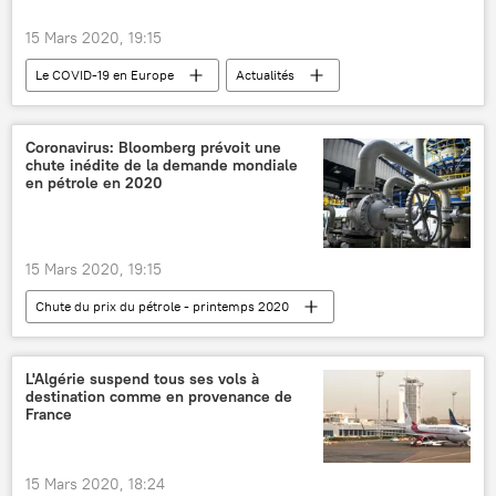
15 Mars 2020, 19:15
Le COVID-19 en Europe
Actualités
International
Société
Espagne
Covid-19
coronavirus SARS-CoV-2
Coronavirus: Bloomberg prévoit une
chute inédite de la demande mondiale
Italie
en pétrole en 2020
15 Mars 2020, 19:15
Chute du prix du pétrole - printemps 2020
économie
Actualités
pétrole
prix du pétrole
Bloomberg
L'Algérie suspend tous ses vols à
destination comme en provenance de
marché pétrolier
France
15 Mars 2020, 18:24