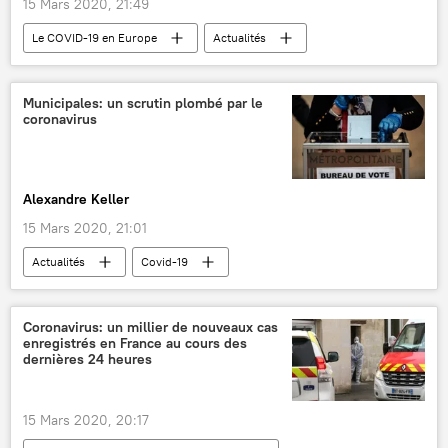
15 Mars 2020, 21:49
Le COVID-19 en Europe
Actualités
International
Société
Covid-19
coronavirus SARS-CoV-2
Belgique
Municipales: un scrutin plombé par le
coronavirus
fête
Alexandre Keller
15 Mars 2020, 21:01
Actualités
Covid-19
élections municipales
épidémie
France
Coronavirus: un millier de nouveaux cas
enregistrés en France au cours des
dernières 24 heures
15 Mars 2020, 20:17