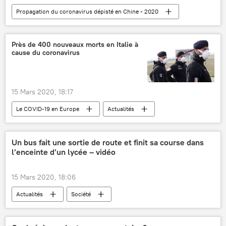
Propagation du coronavirus dépisté en Chine - 2020
International
Actualités
Covid-19
coronavirus SARS-CoV-2
Algérie
Près de 400 nouveaux morts en Italie à
cause du coronavirus
France
Propagation du coronavirus en France
Afrique
15 Mars 2020, 18:17
Le COVID-19 en Europe
Actualités
International
Société
Santé
Italie
Covid-19
Un bus fait une sortie de route et finit sa course dans
l’enceinte d’un lycée – vidéo
coronavirus SARS-CoV-2
décès
15 Mars 2020, 18:06
Actualités
Société
Seine-Saint-Denis
accident de la route
RATP
bus
France