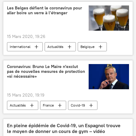
Propagation du coronavirus en France
Les Belges défient le coronavirus pour
aller boire un verre à l’étranger
15 Mars 2020, 19:26
International
Actualités
Belgique
Covid-19
frontière
pandémie
Jan Jambon
France
Pays-Bas
Coronavirus: Bruno Le Maire n'exclut
pas de nouvelles mesures de protection
Le COVID-19 en Europe
«si nécessaire»
15 Mars 2020, 19:19
Actualités
France
Covid-19
mesures supplémentaires
Bruno Le Maire
Propagation du coronavirus en France
En pleine épidémie de Covid-19, un Espagnol trouve
le moyen de donner un cours de gym – vidéo