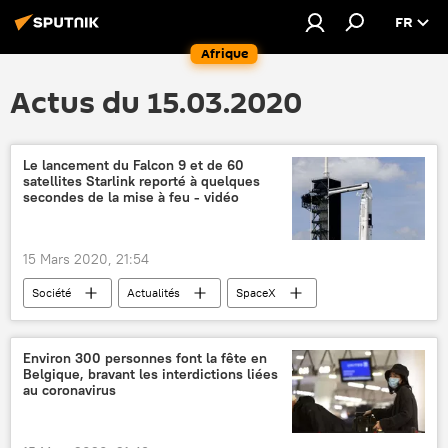
FR
Afrique
Actus du 15.03.2020
Le lancement du Falcon 9 et de 60
satellites Starlink reporté à quelques
secondes de la mise à feu - vidéo
15 Mars 2020, 21:54
Société
Actualités
SpaceX
Falcon 9
Starlink (constellation de satellites)
cap Canaveral
lancement
Environ 300 personnes font la fête en
Belgique, bravant les interdictions liées
Sciences et tech
au coronavirus