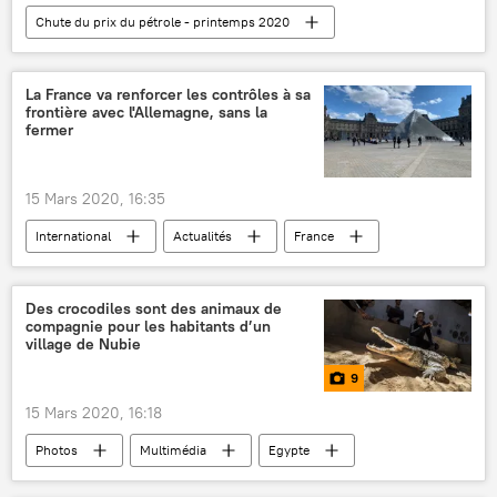
Chute du prix du pétrole - printemps 2020
économie
Actualités
OPEP
pétrole
prix du pétrole
La France va renforcer les contrôles à sa
frontière avec l'Allemagne, sans la
Alexandre Dioukov
Gazprom Neft
fermer
Russie
15 Mars 2020, 16:35
International
Actualités
France
Allemagne
frontière
Covid-19
Le COVID-19 en Europe
Des crocodiles sont des animaux de
compagnie pour les habitants d’un
village de Nubie
9
15 Mars 2020, 16:18
Photos
Multimédia
Egypte
Nil
Assouan
crocodiles