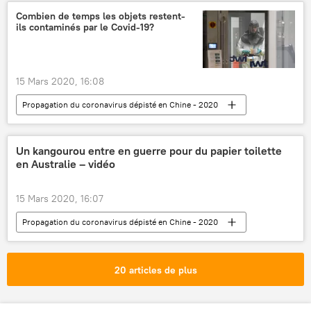
traditions
animaux domestiques
Combien de temps les objets restent-
ils contaminés par le Covid-19?
animaux
village
15 Mars 2020, 16:08
Propagation du coronavirus dépisté en Chine - 2020
Société
Actualités
Covid-19
objet
contamination
Santé
Un kangourou entre en guerre pour du papier toilette
en Australie – vidéo
Sciences et tech
15 Mars 2020, 16:07
Propagation du coronavirus dépisté en Chine - 2020
Société
Actualités
Australie
papier toilette
Covid-19
insolite
20 articles de plus