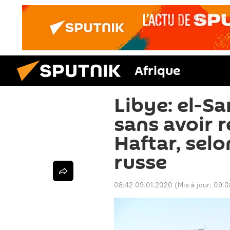
Afrique
Libye: el-S
sans avoir r
Haftar, sel
russe
08:42 09.01.2020
(Mis à jour:
09:0